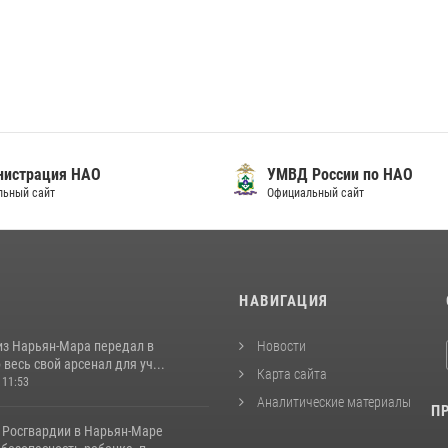
нистрация НАО
УМВД России по НАО
льный сайт
Официальный сайт
И
НАВИГАЦИЯ
из Нарьян-Мара передал в
Новости
весь свой арсенал для уч...
Карта сайта
 11:53
Аналитические материалы
П
 Росгвардии в Нарьян-Маре