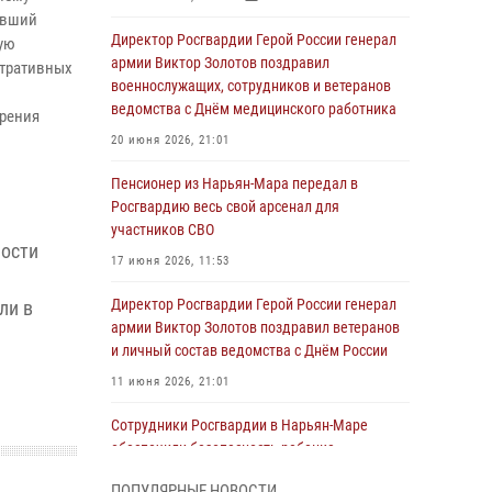
ивший
Директор Росгвардии Герой России генерал
ую
армии Виктор Золотов поздравил
стративных
военнослужащих, сотрудников и ветеранов
ведомства с Днём медицинского работника
ерения
20 июня 2026, 21:01
Пенсионер из Нарьян-Мара передал в
Росгвардию весь свой арсенал для
участников СВО
ности
17 июня 2026, 11:53
й
Директор Росгвардии Герой России генерал
ли в
армии Виктор Золотов поздравил ветеранов
и личный состав ведомства с Днём России
11 июня 2026, 21:01
Сотрудники Росгвардии в Нарьян-Маре
обеспечили безопасность ребенка,
покинувшего детский сад
ПОПУЛЯРНЫЕ НОВОСТИ