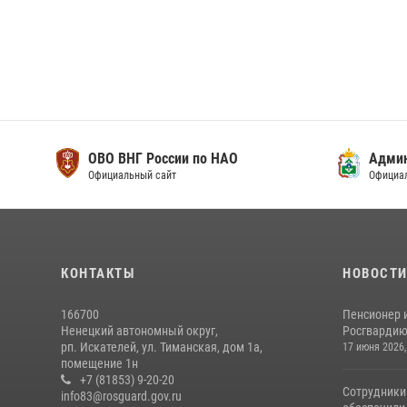
ОВО ВНГ России по НАО
Адми
Официальный сайт
Официа
КОНТАКТЫ
НОВОСТ
166700
Пенсионер 
Ненецкий автономный округ,
Росгвардию 
рп. Искателей, ул. Тиманская, дом 1а,
17 июня 2026,
помещение 1н
+7 (81853) 9-20-20
Сотрудники
info83@rosguard.gov.ru