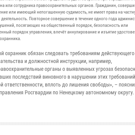
на или сотрудника правоохранительных органов. Гражданин, соверш
ение или имеющий непогашенную судимость, не имеет права на частн
 деятельность. Повторное совершение в течение одного года админи
ушений, посягающих на общественный порядок, безопасность или
енный порядок управления, влечёт аннулирование и изъятие удостов
 охранника.
й охранник обязан следовать требованиям действующего
ательства и должностной инструкции, например,
равоохранительные органы о выявленных угрозах безопас
ивших последствий виновного в нарушении этих требовани
 ответственности, вплоть до лишения свободы», – поясни
правления Росгвардии по Ненецкому автономному округу.