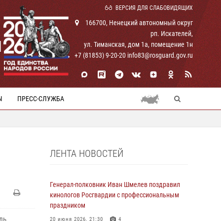
ВЕРСИЯ ДЛЯ СЛАБОВИДЯЩИХ
166700, Ненецкий автономный округ
рп. Искателей,
И
ул. Тиманская, дом 1а, помещение 1н
+7 (81853) 9-20-20 info83@rosguard.gov.ru
Ы
ПРЕСС-СЛУЖБА
ЛЕНТА НОВОСТЕЙ
Генерал-полковник Иван Шмелев поздравил
кинологов Росгвардии с профессиональным
праздником
ль
20 июня 2026, 21:30
4