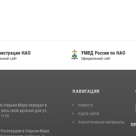
нистрация НАО
УМВД России по НАО
льный сайт
Официальный сайт
И
НАВИГАЦИЯ
из Нарьян-Мара передал в
Новости
весь свой арсенал для уч...
Карта сайта
 11:53
Аналитические материалы
П
 Росгвардии в Нарьян-Маре