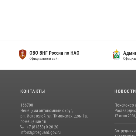
ОВО ВНГ России по НАО
Адми
Официальный сайт
Официа
КОНТАКТЫ
НОВОСТ
166700
Пенсионер 
Ненецкий автономный округ,
Росгвардию 
рп. Искателей, ул. Тиманская, дом 1а,
17 июня 2026,
помещение 1н
+7 (81853) 9-20-20
Сотрудники
info83@rosguard.gov.ru