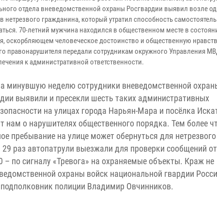
ьного отдела вневедомственной охраны Росгвардии выявил возле од
в нетрезвого гражданина, который утратил способность самостоятел
аться. 70-летний мужчина находился в общественном месте в состоян
я, оскорбляющем человеческое достоинство и общественную нравств
го правонарушителя передали сотрудникам окружного Управления МВ
лечения к административной ответственности.
за минувшую неделю сотрудники вневедомственной охран
дии выявили и пресекли шесть таких административных
зопасности на улицах города Нарьян-Мара и посёлка Иска
 нам о нарушителях общественного порядка. Тем более чт
ое пребывание на улице может обернуться для нетрезвого
29 раз автопатрули выезжали для проверки сообщений от
0 – по сигналу «Тревога» на охраняемые объекты. Краж не
еведомственной охраны войск национальной гвардии Росс
 подполковник полиции Владимир Овчинников.