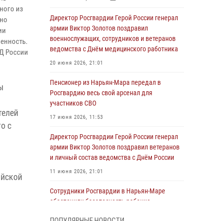
ного из
Директор Росгвардии Герой России генерал
ьно
армии Виктор Золотов поздравил
ии
военнослужащих, сотрудников и ветеранов
енность.
ведомства с Днём медицинского работника
Д России
20 июня 2026, 21:01
Пенсионер из Нарьян-Мара передал в
ы
Росгвардию весь свой арсенал для
участников СВО
телей
17 июня 2026, 11:53
о с
Директор Росгвардии Герой России генерал
армии Виктор Золотов поздравил ветеранов
и личный состав ведомства с Днём России
11 июня 2026, 21:01
ийской
Сотрудники Росгвардии в Нарьян-Маре
обеспечили безопасность ребенка,
покинувшего детский сад
ПОПУЛЯРНЫЕ НОВОСТИ