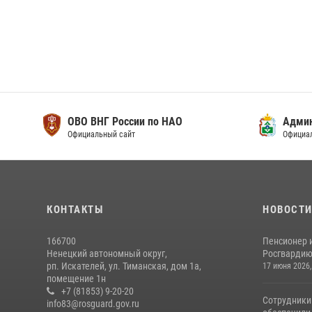
ОВО ВНГ России по НАО
Адми
Официальный сайт
Официа
КОНТАКТЫ
НОВОСТ
166700
Пенсионер 
Ненецкий автономный округ,
Росгвардию 
рп. Искателей, ул. Тиманская, дом 1а,
17 июня 2026,
помещение 1н
+7 (81853) 9-20-20
Сотрудники
info83@rosguard.gov.ru