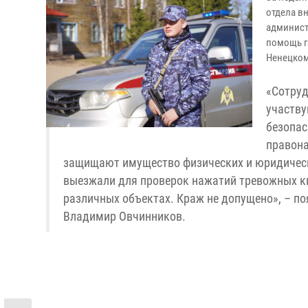
отдела в
админист
помощь г
Ненецком
«Сотруд
участву
безопас
правон
защищают имущество физических и юридически
выезжали для проверок нажатий тревожных к
различных объектах. Краж не допущено», – п
Владимир Овчинников.