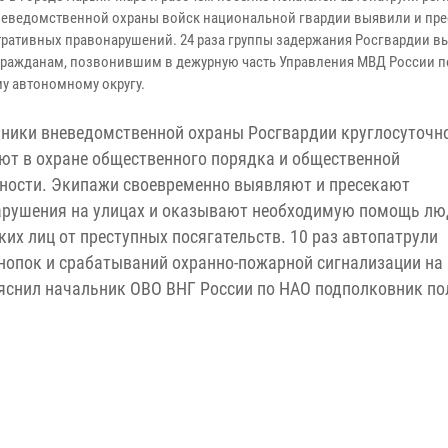
неведомственной охраны войск национальной гвардии выявили и пре
ративных правонарушений. 24 раза группы задержания Росгвардии в
ражданам, позвонившим в дежурную часть Управления МВД России п
у автономному округу.
ники вневедомственной охраны Росгвардии круглосуточн
ют в охране общественного порядка и общественной
ности. Экипажи своевременно выявляют и пресекают
арушения на улицах и оказывают необходимую помощь лю
х лиц от преступных посягательств. 10 раз автопатрули
нопок и срабатываний охранно-пожарной сигнализации на
ояснил начальник ОВО ВНГ России по НАО подполковник п