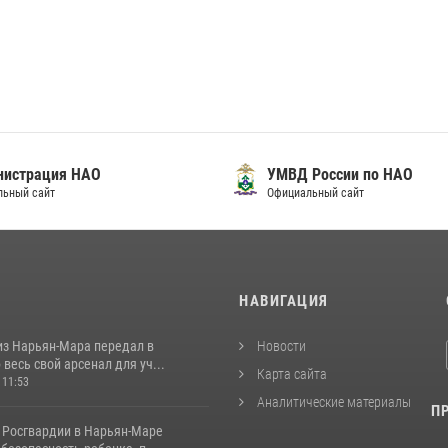
нистрация НАО
УМВД России по НАО
льный сайт
Официальный сайт
И
НАВИГАЦИЯ
из Нарьян-Мара передал в
Новости
весь свой арсенал для уч...
Карта сайта
 11:53
Аналитические материалы
П
 Росгвардии в Нарьян-Маре