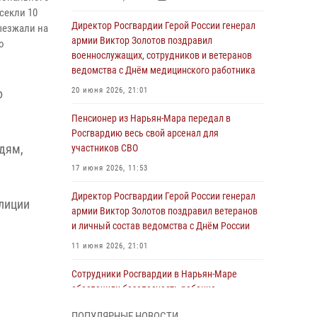
секли 10
Директор Росгвардии Герой России генерал
ыезжали на
армии Виктор Золотов поздравил
о
военнослужащих, сотрудников и ветеранов
ведомства с Днём медицинского работника
20 июня 2026, 21:01
о
Пенсионер из Нарьян-Мара передал в
Росгвардию весь свой арсенал для
дям,
участников СВО
17 июня 2026, 11:53
Директор Росгвардии Герой России генерал
олиции
армии Виктор Золотов поздравил ветеранов
и личный состав ведомства с Днём России
11 июня 2026, 21:01
Сотрудники Росгвардии в Нарьян-Маре
обеспечили безопасность ребенка,
покинувшего детский сад
ПОПУЛЯРНЫЕ НОВОСТИ