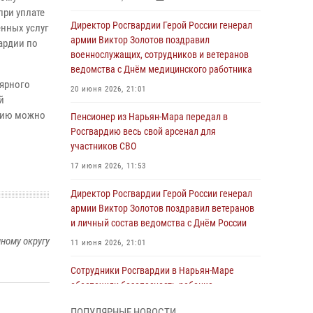
при уплате
Директор Росгвардии Герой России генерал
нных услуг
армии Виктор Золотов поздравил
ардии по
военнослужащих, сотрудников и ветеранов
ведомства с Днём медицинского работника
лярного
20 июня 2026, 21:01
й
ацию можно
Пенсионер из Нарьян-Мара передал в
Росгвардию весь свой арсенал для
участников СВО
17 июня 2026, 11:53
Директор Росгвардии Герой России генерал
армии Виктор Золотов поздравил ветеранов
и личный состав ведомства с Днём России
ному округу
11 июня 2026, 21:01
Сотрудники Росгвардии в Нарьян-Маре
обеспечили безопасность ребенка,
покинувшего детский сад
ПОПУЛЯРНЫЕ НОВОСТИ