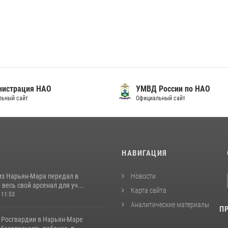
нистрация НАО
УМВД России по НАО
льный сайт
Официальный сайт
И
НАВИГАЦИЯ
из Нарьян-Мара передал в
Новости
весь свой арсенал для уч...
Карта сайта
 11:53
Аналитические материалы
П
 Росгвардии в Нарьян-Маре