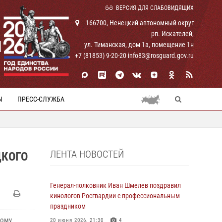
ВЕРСИЯ ДЛЯ СЛАБОВИДЯЩИХ
166700, Ненецкий автономный округ
рп. Искателей,
И
ул. Тиманская, дом 1а, помещение 1н
+7 (81853) 9-20-20 info83@rosguard.gov.ru
Ы
ПРЕСС-СЛУЖБА
ЛЕНТА НОВОСТЕЙ
ЦКОГО
Генерал-полковник Иван Шмелев поздравил
кинологов Росгвардии с профессиональным
праздником
ному
20 июня 2026, 21:30
4