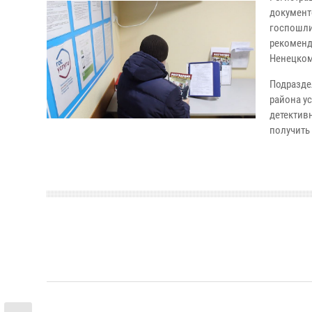
документ
госпошли
рекоменд
Ненецком
Подразде
района ус
детектив
получить 