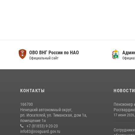
ОВО ВНГ России по НАО
Адми
Официальный сайт
Официа
КОНТАКТЫ
НОВОСТ
166700
Пенсионер 
Ненецкий автономный округ,
Росгвардию 
рп. Искателей, ул. Тиманская, дом 1а,
17 июня 2026,
помещение 1н
+7 (81853) 9-20-20
Сотрудники
info83@rosguard.gov.ru