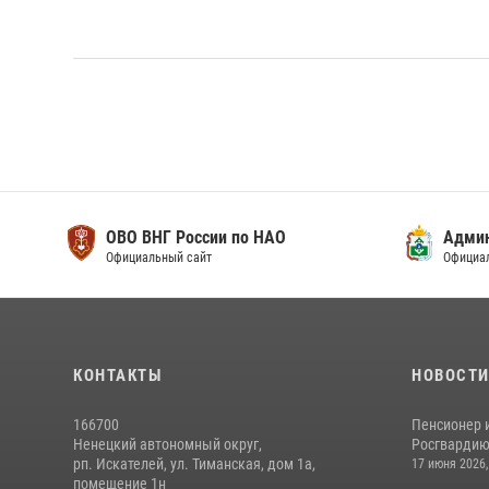
ОВО ВНГ России по НАО
Адми
Официальный сайт
Официа
КОНТАКТЫ
НОВОСТ
166700
Пенсионер 
Ненецкий автономный округ,
Росгвардию 
рп. Искателей, ул. Тиманская, дом 1а,
17 июня 2026,
помещение 1н