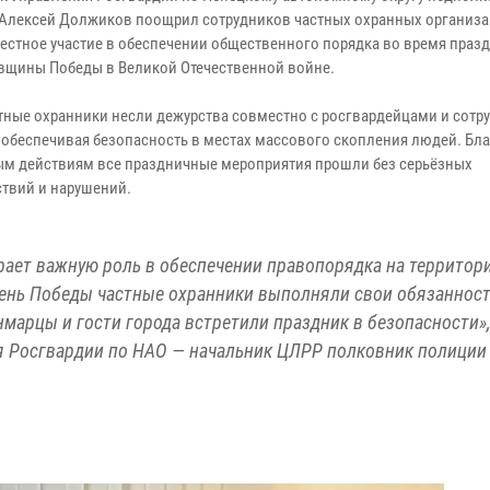
Алексей Должиков поощрил сотрудников частных охранных организа
естное участие в обеспечении общественного порядка во время праз
овщины Победы в Великой Отечественной войне.
стные охранники несли дежурства совместно с росгвардейцами и сот
 обеспечивая безопасность в местах массового скопления людей. Бл
м действиям все праздничные мероприятия прошли без серьёзных
твий и нарушений.
рает важную роль в обеспечении правопорядка на территор
 День Победы частные охранники выполняли свои обязаннос
марцы и гости города встретили праздник в безопасности»
ия Росгвардии по НАО — начальник ЦЛРР полковник полиции