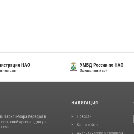
нистрация НАО
УМВД России по НАО
льный сайт
Официальный сайт
И
НАВИГАЦИЯ
из Нарьян-Мара передал в
Новости
весь свой арсенал для уч...
Карта сайта
 11:53
Аналитические материалы