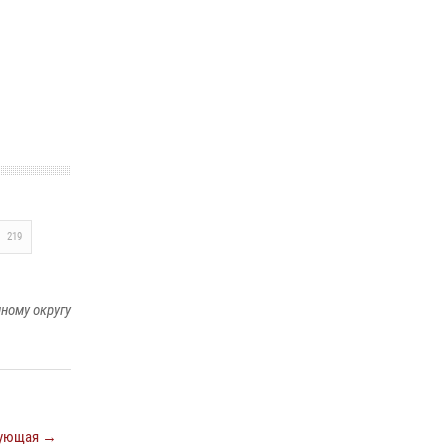
29 мая 2026, 13:42
Сотрудники Росгвардии приняли участие в
открытии ФОК в поселке Искателей и
сыграли вничью с легендами «Спартака»
29 мая 2026, 07:59
1
219
ному округу
ующая →