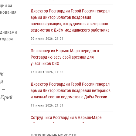
ций за
Директор Росгвардии Герой России генерал
днования
армии Виктор Золотов поздравил
военнослужащих, сотрудников и ветеранов
ведомства с Днём медицинского работника
рудниками
агодаря
20 июня 2026, 21:01
Пенсионер из Нарьян-Мара передал в
Росгвардию весь свой арсенал для
участников СВО
17 июня 2026, 11:53
ии
ти
Директор Росгвардии Герой России генерал
, —
армии Виктор Золотов поздравил ветеранов
 Юрий
и личный состав ведомства с Днём России
11 июня 2026, 21:01
Сотрудники Росгвардии в Нарьян-Маре
обеспечили безопасность ребенка,
покинувшего детский сад
ПОПУЛЯРНЫЕ НОВОСТИ