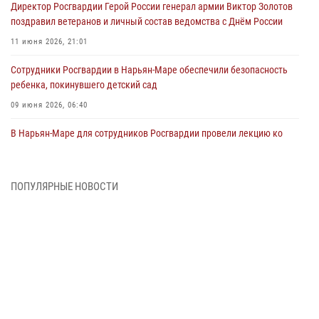
Директор Росгвардии Герой России генерал армии Виктор Золотов
поздравил ветеранов и личный состав ведомства с Днём России
11 июня 2026, 21:01
Сотрудники Росгвардии в Нарьян-Маре обеспечили безопасность
ребенка, покинувшего детский сад
09 июня 2026, 06:40
В Нарьян-Маре для сотрудников Росгвардии провели лекцию ко
Дню семьи, любви и верности
08 июня 2026, 09:39
4
ПОПУЛЯРНЫЕ НОВОСТИ
В Нарьян-Маре сотрудники Росгвардии 26 раз выезжали на помощь
жителям за неделю
03 июня 2026, 09:05
В Нарьян-Маре сотрудники Росгвардии, полиции и народные
дружинники объединили усилия ради детского смеха и улыбок
01 июня 2026, 11:49
3