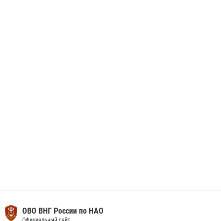
Росгвардия призывает владельцев оружия в НАО проверить
данные через сервис ГИС ФПКО
29 мая 2026, 13:42
Сотрудники Росгвардии приняли участие в открытии ФОК в поселке
Искателей и сыграли вничью с легендами «Спартака»
29 мая 2026, 07:59
1
ОВО ВНГ России по НАО
Официальный сайт