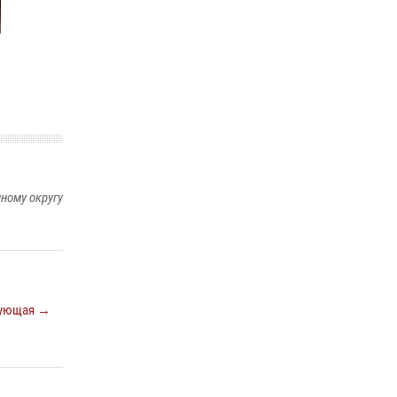
29 мая 2026, 13:42
Сотрудники Росгвардии приняли участие в
открытии ФОК в поселке Искателей и
сыграли вничью с легендами «Спартака»
29 мая 2026, 07:59
1
ному округу
ующая →