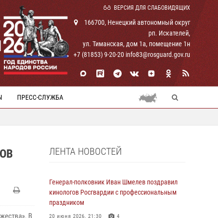
ВЕРСИЯ ДЛЯ СЛАБОВИДЯЩИХ
166700, Ненецкий автономный округ
рп. Искателей,
И
ул. Тиманская, дом 1а, помещение 1н
+7 (81853) 9-20-20 info83@rosguard.gov.ru
Ы
ПРЕСС-СЛУЖБА
ЛЕНТА НОВОСТЕЙ
ОВ
Генерал-полковник Иван Шмелев поздравил
кинологов Росгвардии с профессиональным
праздником
жества». В
20 июня 2026, 21:30
4