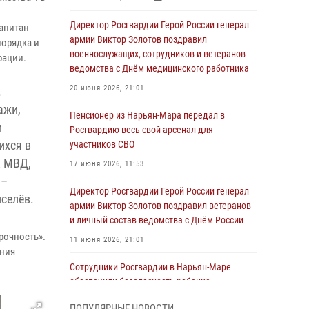
Директор Росгвардии Герой России генерал
апитан
армии Виктор Золотов поздравил
порядка и
военнослужащих, сотрудников и ветеранов
рации.
ведомства с Днём медицинского работника
20 июня 2026, 21:01
.
ажи,
Пенсионер из Нарьян-Мара передал в
и
Росгвардию весь свой арсенал для
ихся в
участников СВО
к МВД,
17 июня 2026, 11:53
 –
Директор Росгвардии Герой России генерал
иселёв.
армии Виктор Золотов поздравил ветеранов
и личный состав ведомства с Днём России
рочность».
11 июня 2026, 21:01
ания
Сотрудники Росгвардии в Нарьян-Маре
обеспечили безопасность ребенка,
покинувшего детский сад
ПОПУЛЯРНЫЕ НОВОСТИ