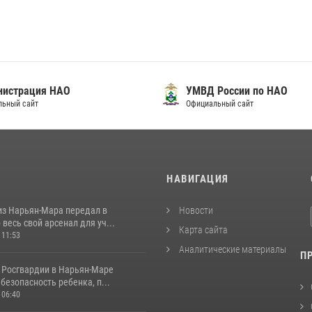
нистрация НАО
УМВД России по НАО
льный сайт
Официальный сайт
И
НАВИГАЦИЯ
из Нарьян-Мара передал в
Новости
весь свой арсенал для уч...
Карта сайта
 11:53
Аналитические материалы
П
 Росгвардии в Нарьян-Маре
безопасность ребенка, п...
 06:40