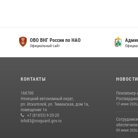
ОВО ВНГ России по НАО
Адми
Официальный сайт
Официа
КОНТАКТЫ
НОВОСТ
166700
Пенсионер 
Ненецкий автономный округ,
Росгвардию 
рп. Искателей, ул. Тиманская, дом 1а,
17 июня 2026,
помещение 1н
+7 (81853) 9-20-20
Сотрудники
info83@rosguard.gov.ru
обеспечили 
09 июня 2026,