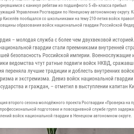
вернувшимся с каникул ребятам из подшефного 5 «В» класса прибыл
ужащий Управления Росгвардии по Ненецкому автономному округу. К
р Киселёв пообщался со школьниками на тему 210-летия войск право
довщины образования войск национальной гвардии Российской Феде
рдия – молодая служба с более чем двухвековой историей
национальной гвардии стали преемниками внутренней стр
шей безопасность Российской империи. Военнослужащие 
ики ведомства чтут ратные подвиги войск НКВД, сражавш
ия переняла лучшие традиции и доблесть внутренних войс
ризма и экстремизма. Девиз войск национальной гвардии
осударства и граждан, – отметил в выступлении капитан К
ация второго сезона молодёжного проекта Росгвардии «Проверка на п
 профессиональной подготовке и повседневной службе групп задерж
лений войск национальной гвардии в Ненецком автономном округе.