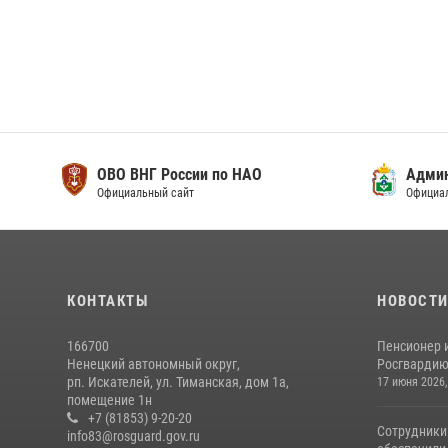
ОВО ВНГ России по НАО
Адми
Официальный сайт
Официа
КОНТАКТЫ
НОВОСТ
166700
Пенсионер 
Ненецкий автономный округ,
Росгвардию 
рп. Искателей, ул. Тиманская, дом 1а,
17 июня 2026,
помещение 1н
+7 (81853) 9-20-20
Сотрудники
info83@rosguard.gov.ru