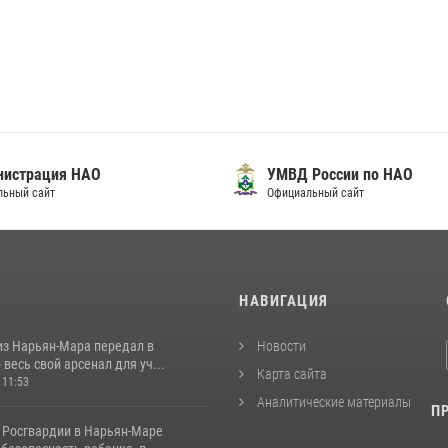
нистрация НАО
УМВД России по НАО
льный сайт
Официальный сайт
И
НАВИГАЦИЯ
из Нарьян-Мара передал в
Новости
весь свой арсенал для уч...
Карта сайта
 11:53
Аналитические материалы
П
 Росгвардии в Нарьян-Маре