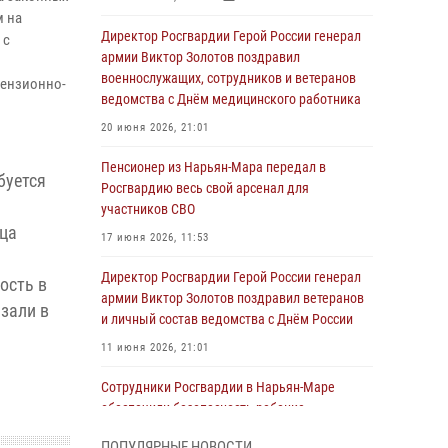
м на
Директор Росгвардии Герой России генерал
 с
армии Виктор Золотов поздравил
м
военнослужащих, сотрудников и ветеранов
цензионно-
ведомства с Днём медицинского работника
20 июня 2026, 21:01
Пенсионер из Нарьян-Мара передал в
буется
Росгвардию весь свой арсенал для
участников СВО
ьца
17 июня 2026, 11:53
Директор Росгвардии Герой России генерал
ость в
армии Виктор Золотов поздравил ветеранов
зали в
и личный состав ведомства с Днём России
11 июня 2026, 21:01
Сотрудники Росгвардии в Нарьян-Маре
обеспечили безопасность ребенка,
покинувшего детский сад
ПОПУЛЯРНЫЕ НОВОСТИ