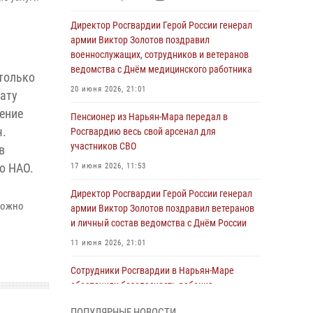
Директор Росгвардии Герой России генерал
армии Виктор Золотов поздравил
военнослужащих, сотрудников и ветеранов
ведомства с Днём медицинского работника
только
20 июня 2026, 21:01
лату
ение
Пенсионер из Нарьян-Мара передал в
ч.
Росгвардию весь свой арсенал для
участников СВО
в
о НАО.
17 июня 2026, 11:53
Директор Росгвардии Герой России генерал
можно
армии Виктор Золотов поздравил ветеранов
и личный состав ведомства с Днём России
11 июня 2026, 21:01
Сотрудники Росгвардии в Нарьян-Маре
обеспечили безопасность ребенка,
покинувшего детский сад
ПОПУЛЯРНЫЕ НОВОСТИ