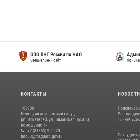
ОВО ВНГ России по НАО
Адми
Официальный сайт
Официа
КОНТАКТЫ
НОВОСТ
166700
Пенсионер 
Ненецкий автономный округ,
Росгвардию 
рп. Искателей, ул. Тиманская, дом 1а,
17 июня 2026,
помещение 1н
+7 (81853) 9-20-20
Сотрудники
info83@rosguard.gov.ru