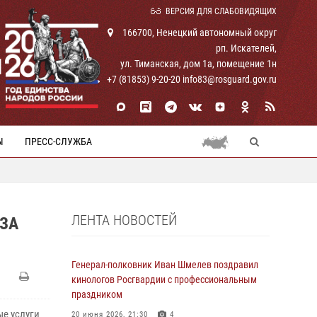
ВЕРСИЯ ДЛЯ СЛАБОВИДЯЩИХ
166700, Ненецкий автономный округ
рп. Искателей,
И
ул. Тиманская, дом 1а, помещение 1н
+7 (81853) 9-20-20 info83@rosguard.gov.ru
Ы
ПРЕСС-СЛУЖБА
ЛЕНТА НОВОСТЕЙ
 ЗА
Генерал-полковник Иван Шмелев поздравил
кинологов Росгвардии с профессиональным
праздником
е услуги
20 июня 2026, 21:30
4