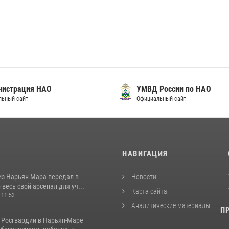
нистрация НАО
УМВД России по НАО
льный сайт
Официальный сайт
И
НАВИГАЦИЯ
из Нарьян-Мара передал в
Новости
весь свой арсенал для уч...
Карта сайта
 11:53
Аналитические материалы
П
 Росгвардии в Нарьян-Маре