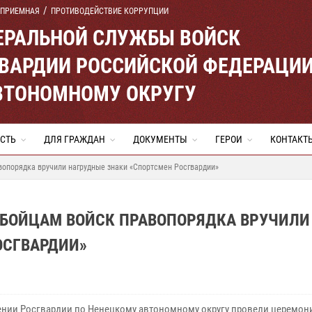
 ПРИЕМНАЯ
ПРОТИВОДЕЙСТВИЕ КОРРУПЦИИ
ЕРАЛЬНОЙ СЛУЖБЫ ВОЙСК
ВАРДИИ РОССИЙСКОЙ ФЕДЕРАЦИ
ВТОНОМНОМУ ОКРУГУ
СТЬ
ДЛЯ ГРАЖДАН
ДОКУМЕНТЫ
ГЕРОИ
КОНТАКТ
вопорядка вручили нагрудные знаки «Спортсмен Росгвардии»
 БОЙЦАМ ВОЙСК ПРАВОПОРЯДКА ВРУЧИЛИ
ОСГВАРДИИ»
ении Росгвардии по Ненецкому автономному округу провели церемо