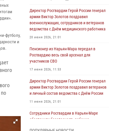
ивных
Директор Росгвардии Герой России генерал
итогам
армии Виктор Золотов поздравил
рдии».
военнослужащих, сотрудников и ветеранов
ведомства с Днём медицинского работника
ни-футболу,
20 июня 2026, 21:01
дарности и
дов.
Пенсионер из Нарьян-Мара передал в
Росгвардию весь свой арсенал для
участников СВО
дает
вного
17 июня 2026, 11:53
Директор Росгвардии Герой России генерал
вого
армии Виктор Золотов поздравил ветеранов
 по
и личный состав ведомства с Днём России
11 июня 2026, 21:01
Сотрудники Росгвардии в Нарьян-Маре
обеспечили безопасность ребенка,
покинувшего детский сад
ПОПУЛЯРНЫЕ НОВОСТИ