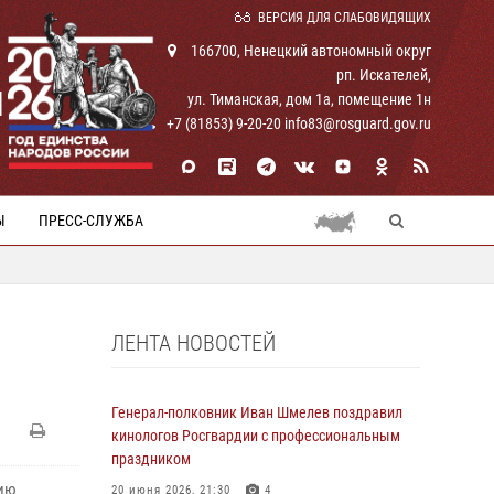
ВЕРСИЯ ДЛЯ СЛАБОВИДЯЩИХ
166700, Ненецкий автономный округ
рп. Искателей,
И
ул. Тиманская, дом 1а, помещение 1н
+7 (81853) 9-20-20 info83@rosguard.gov.ru
Ы
ПРЕСС-СЛУЖБА
ЛЕНТА НОВОСТЕЙ
Генерал-полковник Иван Шмелев поздравил
кинологов Росгвардии с профессиональным
праздником
нию
20 июня 2026, 21:30
4