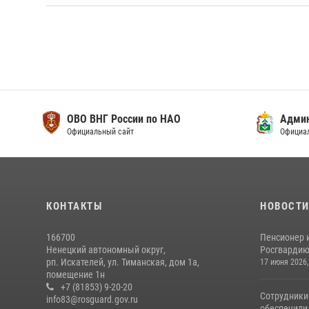
ОВО ВНГ России по НАО
Адми
Официальный сайт
Официа
КОНТАКТЫ
НОВОСТ
166700
Пенсионер 
Ненецкий автономный округ,
Росгвардию 
рп. Искателей, ул. Тиманская, дом 1а,
17 июня 2026,
помещение 1н
+7 (81853) 9-20-20
Сотрудники
info83@rosguard.gov.ru
обеспечили 