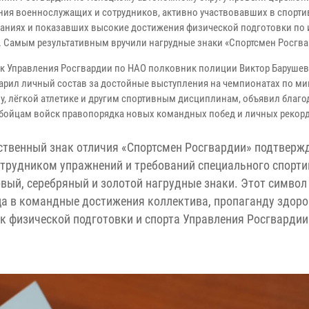
ния военнослужащих и сотрудников, активно участвовавших в спорт
аниях и показавших высокие достижения физической подготовки по 
а. Самым результативным вручили нагрудные знаки «Спортсмен Росгва
к Управления Росгвардии по НАО полковник полиции Виктор Барушев
арил личный состав за достойные выступления на чемпионатах по ми
у, лёгкой атлетике и другим спортивным дисциплинам, объявил благо
бойцам войск правопорядка новых командных побед и личных рекор
твенный знак отличия «Спортсмен Росгвардии» подтверж
трудником упражнений и требований специального спорти
овый, серебряный и золотой нагрудные знаки. Этот символ
ца в командные достижения коллектива, пропаганду здоро
ик физической подготовки и спорта Управления Росгвардии