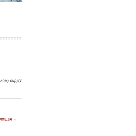
29 мая 2026, 13:42
Сотрудники Росгвардии приняли участие в
открытии ФОК в поселке Искателей и
сыграли вничью с легендами «Спартака»
29 мая 2026, 07:59
1
ному округу
ующая →