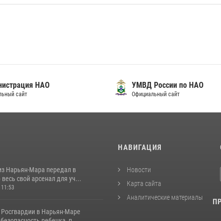
нистрация НАО
УМВД России по НАО
льный сайт
Официальный сайт
И
НАВИГАЦИЯ
из Нарьян-Мара передал в
Новости
весь свой арсенал для уч...
Карта сайта
 11:53
Аналитические материалы
П
 Росгвардии в Нарьян-Маре
безопасность ребенка, п...