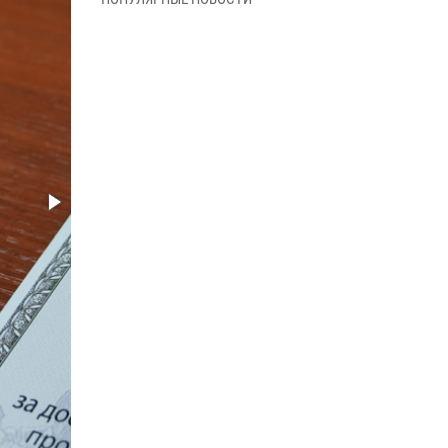
09 июня 2026, 06:40
В Нарьян-Маре для сотрудников Росгвардии
провели лекцию ко Дню семьи, любви и
верности
08 июня 2026, 09:39
4
В Нарьян-Маре сотрудники Росгвардии 26
раз выезжали на помощь жителям за неделю
03 июня 2026, 09:05
В Нарьян-Маре сотрудники Росгвардии,
полиции и народные дружинники
объединили усилия ради детского смеха и
улыбок
01 июня 2026, 11:49
3
Росгвардия призывает владельцев оружия в
НАО проверить данные через сервис ГИС
ФПКО