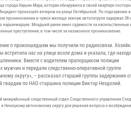
це города Нарьян-Мара, которая обнаружила в своей квартире постор
Инцидент произошёл вечером на улице Октябрьской. По подозрению в
ом проникновении в чужое жилище экипаж автопатруля задержал 38-
го нарьянмарцев. Младший ранее имел судимости за насильственные 
енные преступления, в том числе за незаконное проникновение.
ние о произошедшем мы получили по радиосвязи. Хозяйк
ы встретила нас на улице возле дома и указала, где наход
ленники. Вместе с водителем прапорщиком полиции
 мужчин и передали следственно-оперативной группе
ному округу», – рассказал старший группы задержания о
й гвардии по НАО старшина полиции Виктор Нездолий.
ий межрайонный следственный отдел Следственного управления Сле
 и Ненецкому автономному округу для решения вопроса о возбужден