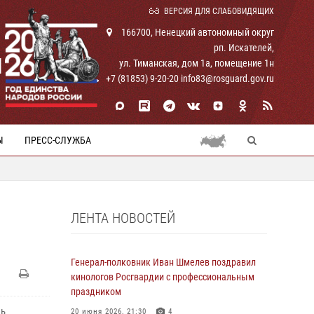
ВЕРСИЯ ДЛЯ СЛАБОВИДЯЩИХ
166700, Ненецкий автономный округ
рп. Искателей,
И
ул. Тиманская, дом 1а, помещение 1н
+7 (81853) 9-20-20 info83@rosguard.gov.ru
Ы
ПРЕСС-СЛУЖБА
ЛЕНТА НОВОСТЕЙ
Генерал-полковник Иван Шмелев поздравил
кинологов Росгвардии с профессиональным
праздником
щь
20 июня 2026, 21:30
4