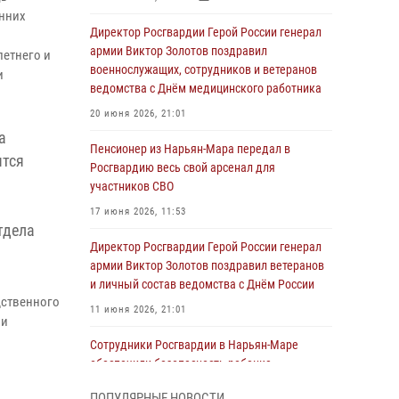
онних
Директор Росгвардии Герой России генерал
армии Виктор Золотов поздравил
летнего и
военнослужащих, сотрудников и ветеранов
и
ведомства с Днём медицинского работника
20 июня 2026, 21:01
а
Пенсионер из Нарьян-Мара передал в
ятся
Росгвардию весь свой арсенал для
участников СВО
17 июня 2026, 11:53
тдела
Директор Росгвардии Герой России генерал
армии Виктор Золотов поздравил ветеранов
и личный состав ведомства с Днём России
дственного
11 июня 2026, 21:01
ии
Сотрудники Росгвардии в Нарьян-Маре
обеспечили безопасность ребенка,
покинувшего детский сад
ПОПУЛЯРНЫЕ НОВОСТИ