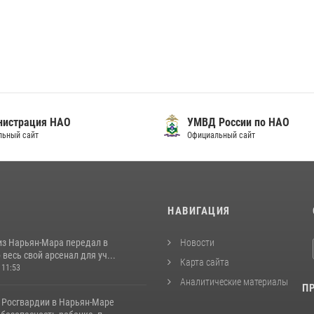
нистрация НАО
УМВД России по НАО
льный сайт
Официальный сайт
И
НАВИГАЦИЯ
из Нарьян-Мара передал в
Новости
весь свой арсенал для уч...
Карта сайта
 11:53
Аналитические материалы
П
 Росгвардии в Нарьян-Маре