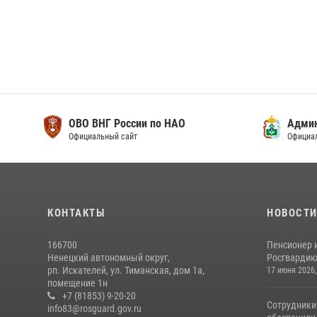
ОВО ВНГ России по НАО
Адми
Официальный сайт
Официа
КОНТАКТЫ
НОВОСТ
166700
Пенсионер 
Ненецкий автономный округ,
Росгвардию 
рп. Искателей, ул. Тиманская, дом 1а,
17 июня 2026,
помещение 1н
+7 (81853) 9-20-20
Сотрудники
info83@rosguard.gov.ru