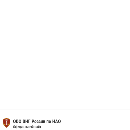
данные через сервис ГИС ФПКО
29 мая 2026, 13:42
Сотрудники Росгвардии приняли участие в открытии ФОК в поселке
Искателей и сыграли вничью с легендами «Спартака»
29 мая 2026, 07:59
1
ОВО ВНГ России по НАО
Официальный сайт