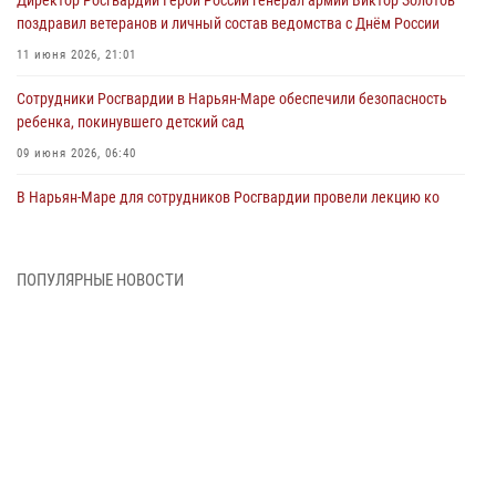
поздравил ветеранов и личный состав ведомства с Днём России
11 июня 2026, 21:01
Сотрудники Росгвардии в Нарьян-Маре обеспечили безопасность
ребенка, покинувшего детский сад
09 июня 2026, 06:40
В Нарьян-Маре для сотрудников Росгвардии провели лекцию ко
Дню семьи, любви и верности
08 июня 2026, 09:39
4
ПОПУЛЯРНЫЕ НОВОСТИ
В Нарьян-Маре сотрудники Росгвардии 26 раз выезжали на помощь
жителям за неделю
03 июня 2026, 09:05
В Нарьян-Маре сотрудники Росгвардии, полиции и народные
дружинники объединили усилия ради детского смеха и улыбок
01 июня 2026, 11:49
3
Росгвардия призывает владельцев оружия в НАО проверить