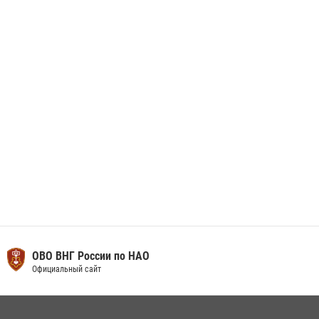
Сотрудники Росгвардии приняли участие в открытии ФОК в поселке
Искателей и сыграли вничью с легендами «Спартака»
29 мая 2026, 07:59
1
ОВО ВНГ России по НАО
Официальный сайт