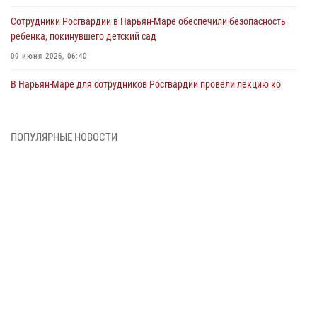
Сотрудники Росгвардии в Нарьян-Маре обеспечили безопасность
ребенка, покинувшего детский сад
09 июня 2026, 06:40
В Нарьян-Маре для сотрудников Росгвардии провели лекцию ко
Дню семьи, любви и верности
08 июня 2026, 09:39
4
ПОПУЛЯРНЫЕ НОВОСТИ
В Нарьян-Маре сотрудники Росгвардии 26 раз выезжали на помощь
жителям за неделю
03 июня 2026, 09:05
В Нарьян-Маре сотрудники Росгвардии, полиции и народные
дружинники объединили усилия ради детского смеха и улыбок
01 июня 2026, 11:49
3
Росгвардия призывает владельцев оружия в НАО проверить
данные через сервис ГИС ФПКО
29 мая 2026, 13:42