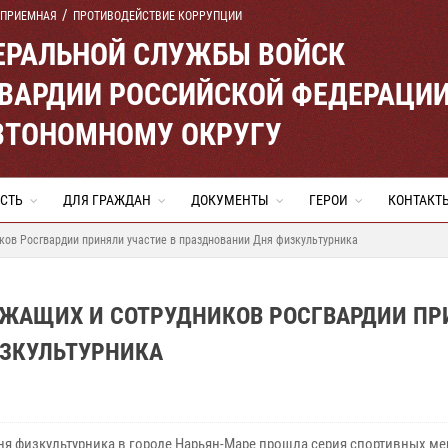
 ПРИЕМНАЯ
ПРОТИВОДЕЙСТВИЕ КОРРУПЦИИ
ЕРАЛЬНОЙ СЛУЖБЫ ВОЙСК
ВАРДИИ РОССИЙСКОЙ ФЕДЕРАЦИ
ВТОНОМНОМУ ОКРУГУ
СТЬ
ДЛЯ ГРАЖДАН
ДОКУМЕНТЫ
ГЕРОИ
КОНТАКТ
ков Росгвардии приняли участие в праздновании Дня физкультурника
УЖАЩИХ И СОТРУДНИКОВ РОСГВАРДИИ П
ИЗКУЛЬТУРНИКА
Дня физкультурника в городе Нарьян-Маре прошла серия спортивных ме