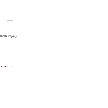
29 мая 2026, 13:42
Сотрудники Росгвардии приняли участие в
открытии ФОК в поселке Искателей и
сыграли вничью с легендами «Спартака»
29 мая 2026, 07:59
1
ному округу
ующая →