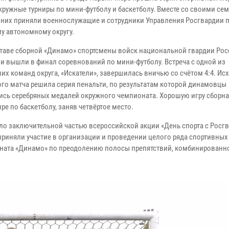
окружные турниры по мини-футболу и баскетболу. Вместе со своими се
в них приняли военнослужащие и сотрудники Управления Росгвардии 
у автономному округу.
оставе сборной «Динамо» спортсмены войск национальной гвардии Ро
и вышли в финал соревнований по мини-футболу. Встреча с одной из
их команд округа, «Искатели», завершилась вничью со счётом 4:4. Ис
го матча решила серия пенальти, по результатам которой динамовцы
ись серебряных медалей окружного чемпионата. Хорошую игру сборна
ире по баскетболу, заняв четвёртое место.
ало заключительной частью всероссийской акции «День спорта с Росгв
риняли участие в организации и проведении целого ряда спортивных
оната «Динамо» по преодолению полосы препятствий, комбинированно