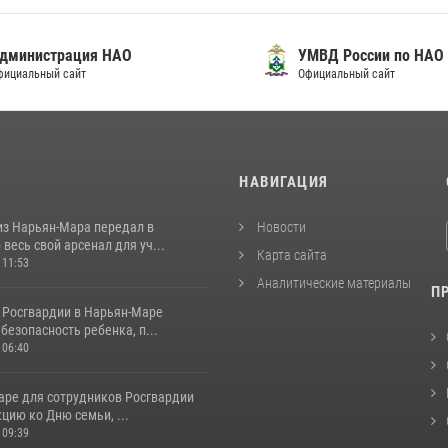
нистрация НАО
УМВД России по НАО
льный сайт
Официальный сайт
И
НАВИГАЦИЯ
из Нарьян-Мара передал в
Новости
весь свой арсенал для уч...
Карта сайта
 11:53
Аналитические материалы
П
 Росгвардии в Нарьян-Маре
безопасность ребенка, п...
 06:40
аре для сотрудников Росгвардии
цию ко Дню семьи, ...
 09:39