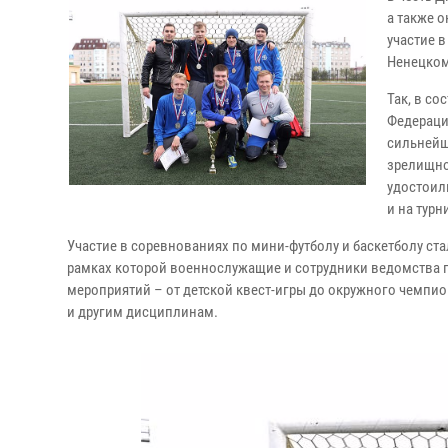
а также 
участие 
Ненецком
Так, в с
Федераци
сильнейш
зрелищно
удостоил
и на турн
Участие в соревнованиях по мини-футболу и баскетболу ст
рамках которой военнослужащие и сотрудники ведомства п
мероприятий – от детской квест-игры до окружного чемпи
и другим дисциплинам.