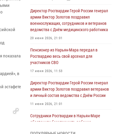
мьями
Директор Росгвардии Герой России генерал
по
армии Виктор Золотов поздравил
военнослужащих, сотрудников и ветеранов
ссийской
ведомства с Днём медицинского работника
20 июня 2026, 21:01
ход
Пенсионер из Нарьян-Мара передал в
я показала
Росгвардию весь свой арсенал для
участников СВО
17 июня 2026, 11:53
ардией», в
Директор Росгвардии Герой России генерал
й эстафете
армии Виктор Золотов поздравил ветеранов
и личный состав ведомства с Днём России
11 июня 2026, 21:01
Сотрудники Росгвардии в Нарьян-Маре
обеспечили безопасность ребенка,
покинувшего детский сад
ПОПУЛЯРНЫЕ НОВОСТИ