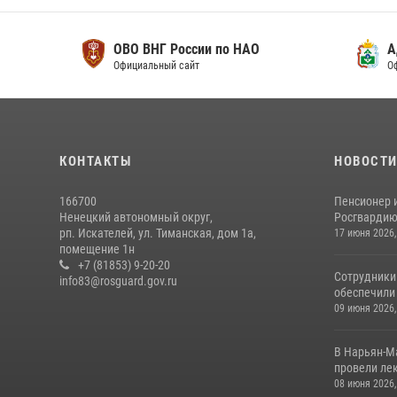
ОВО ВНГ России по НАО
Адми
Официальный сайт
Официа
КОНТАКТЫ
НОВОСТ
166700
Пенсионер 
Ненецкий автономный округ,
Росгвардию 
рп. Искателей, ул. Тиманская, дом 1а,
17 июня 2026,
помещение 1н
+7 (81853) 9-20-20
Сотрудники
info83@rosguard.gov.ru
обеспечили 
09 июня 2026,
В Нарьян-М
провели лек
08 июня 2026,