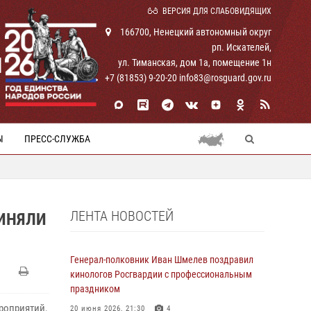
ВЕРСИЯ ДЛЯ СЛАБОВИДЯЩИХ
166700, Ненецкий автономный округ
рп. Искателей,
И
ул. Тиманская, дом 1а, помещение 1н
+7 (81853) 9-20-20 info83@rosguard.gov.ru
Ы
ПРЕСС-СЛУЖБА
ЛЕНТА НОВОСТЕЙ
РИНЯЛИ
Генерал-полковник Иван Шмелев поздравил
кинологов Росгвардии с профессиональным
праздником
роприятий,
20 июня 2026, 21:30
4