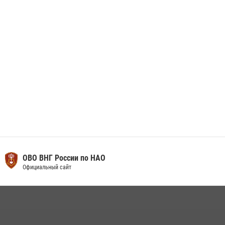
Искателей и сыграли вничью с легендами «Спартака»
29 мая 2026, 07:59
1
ОВО ВНГ России по НАО
Официальный сайт