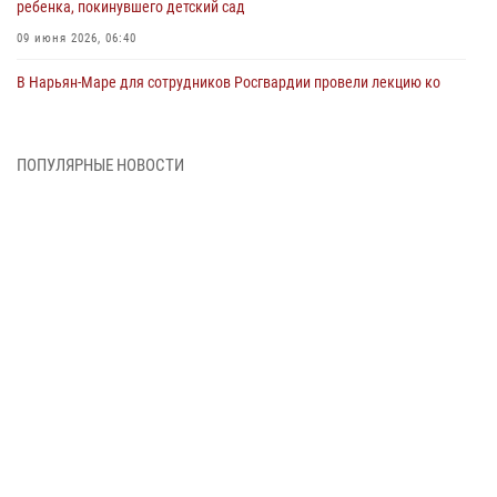
ребенка, покинувшего детский сад
09 июня 2026, 06:40
В Нарьян-Маре для сотрудников Росгвардии провели лекцию ко
Дню семьи, любви и верности
08 июня 2026, 09:39
4
ПОПУЛЯРНЫЕ НОВОСТИ
В Нарьян-Маре сотрудники Росгвардии 26 раз выезжали на помощь
жителям за неделю
03 июня 2026, 09:05
В Нарьян-Маре сотрудники Росгвардии, полиции и народные
дружинники объединили усилия ради детского смеха и улыбок
01 июня 2026, 11:49
3
Росгвардия призывает владельцев оружия в НАО проверить
данные через сервис ГИС ФПКО
29 мая 2026, 13:42
Сотрудники Росгвардии приняли участие в открытии ФОК в поселке