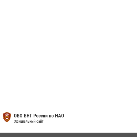
29 мая 2026, 13:42
Сотрудники Росгвардии приняли участие в открытии ФОК в поселке
Искателей и сыграли вничью с легендами «Спартака»
29 мая 2026, 07:59
1
ОВО ВНГ России по НАО
Официальный сайт