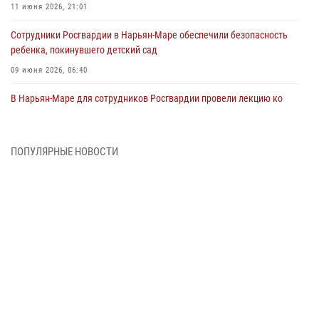
11 июня 2026, 21:01
Сотрудники Росгвардии в Нарьян-Маре обеспечили безопасность
ребенка, покинувшего детский сад
09 июня 2026, 06:40
В Нарьян-Маре для сотрудников Росгвардии провели лекцию ко
Дню семьи, любви и верности
08 июня 2026, 09:39
4
ПОПУЛЯРНЫЕ НОВОСТИ
В Нарьян-Маре сотрудники Росгвардии 26 раз выезжали на помощь
жителям за неделю
03 июня 2026, 09:05
В Нарьян-Маре сотрудники Росгвардии, полиции и народные
дружинники объединили усилия ради детского смеха и улыбок
01 июня 2026, 11:49
3
Росгвардия призывает владельцев оружия в НАО проверить
данные через сервис ГИС ФПКО