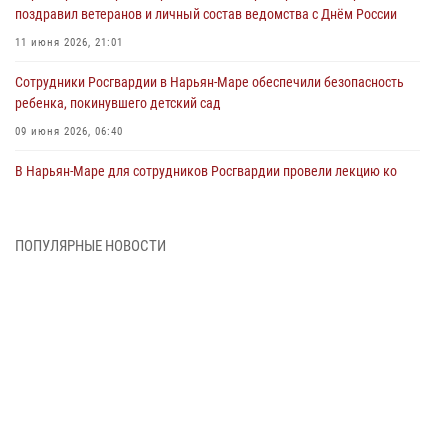
поздравил ветеранов и личный состав ведомства с Днём России
11 июня 2026, 21:01
Сотрудники Росгвардии в Нарьян-Маре обеспечили безопасность
ребенка, покинувшего детский сад
09 июня 2026, 06:40
В Нарьян-Маре для сотрудников Росгвардии провели лекцию ко
Дню семьи, любви и верности
08 июня 2026, 09:39
4
ПОПУЛЯРНЫЕ НОВОСТИ
В Нарьян-Маре сотрудники Росгвардии 26 раз выезжали на помощь
жителям за неделю
03 июня 2026, 09:05
В Нарьян-Маре сотрудники Росгвардии, полиции и народные
дружинники объединили усилия ради детского смеха и улыбок
01 июня 2026, 11:49
3
Росгвардия призывает владельцев оружия в НАО проверить