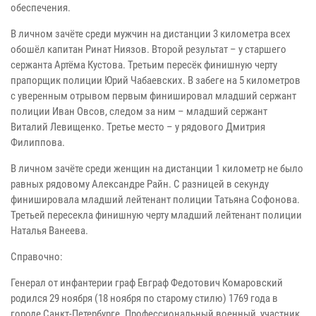
обеспечения.
В личном зачёте среди мужчин на дистанции 3 километра всех
обошёл капитан Ринат Ниязов. Второй результат – у старшего
сержанта Артёма Кустова. Третьим пересёк финишную черту
прапорщик полиции Юрий Чабаевских. В забеге на 5 километров
с уверенным отрывом первым финишировал младший сержант
полиции Иван Овсов, следом за ним – младший сержант
Виталий Левищенко. Третье место – у рядового Дмитрия
Филиппова.
В личном зачёте среди женщин на дистанции 1 километр не было
равных рядовому Александре Райн. С разницей в секунду
финишировала младший лейтенант полиции Татьяна Софонова.
Третьей пересекла финишную черту младший лейтенант полиции
Наталья Ванеева.
Справочно:
Генерал от инфантерии граф Евграф Федотович Комаровский
родился 29 ноября (18 ноября по старому стилю) 1769 года в
городе Санкт-Петербурге. Профессиональный военный, участник