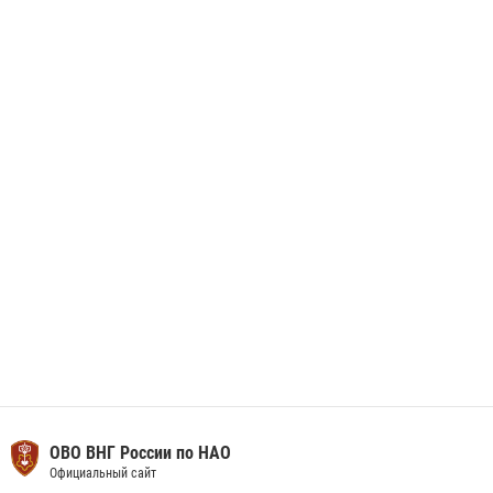
данные через сервис ГИС ФПКО
29 мая 2026, 13:42
Сотрудники Росгвардии приняли участие в открытии ФОК в поселке
Искателей и сыграли вничью с легендами «Спартака»
29 мая 2026, 07:59
1
ОВО ВНГ России по НАО
Официальный сайт