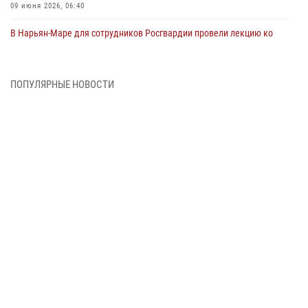
09 июня 2026, 06:40
В Нарьян-Маре для сотрудников Росгвардии провели лекцию ко
Дню семьи, любви и верности
08 июня 2026, 09:39
4
ПОПУЛЯРНЫЕ НОВОСТИ
В Нарьян-Маре сотрудники Росгвардии 26 раз выезжали на помощь
жителям за неделю
03 июня 2026, 09:05
В Нарьян-Маре сотрудники Росгвардии, полиции и народные
дружинники объединили усилия ради детского смеха и улыбок
01 июня 2026, 11:49
3
Росгвардия призывает владельцев оружия в НАО проверить
данные через сервис ГИС ФПКО
29 мая 2026, 13:42
Сотрудники Росгвардии приняли участие в открытии ФОК в поселке
Искателей и сыграли вничью с легендами «Спартака»