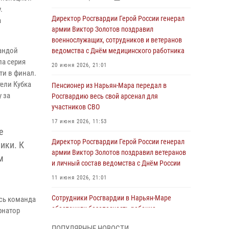
.
Директор Росгвардии Герой России генерал
а
армии Виктор Золотов поздравил
военнослужащих, сотрудников и ветеранов
мандой
ведомства с Днём медицинского работника
ла серия
20 июня 2026, 21:01
ти в финал.
ели Кубка
Пенсионер из Нарьян-Мара передал в
 за
Росгвардию весь свой арсенал для
участников СВО
17 июня 2026, 11:53
е
Директор Росгвардии Герой России генерал
ики. К
армии Виктор Золотов поздравил ветеранов
м
и личный состав ведомства с Днём России
11 июня 2026, 21:01
Сотрудники Росгвардии в Нарьян-Маре
сь команда
обеспечили безопасность ребенка,
рнатор
покинувшего детский сад
ПОПУЛЯРНЫЕ НОВОСТИ