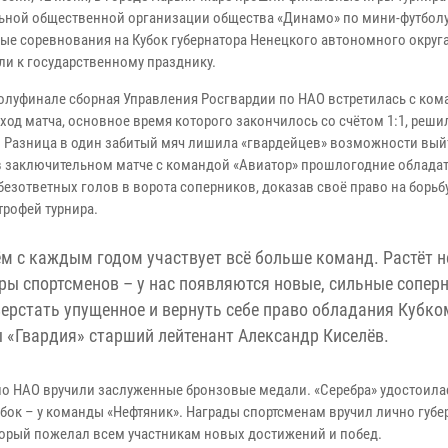
ьной общественной организации общества «Динамо» по мини-футболу
ые соревнования на Кубок губернатора Ненецкого автономного округ
ли к государственному празднику.
полуфинале сборная Управления Росгвардии по НАО встретилась с ко
ход матча, основное время которого закончилось со счётом 1:1, реши
. Разница в один забитый мяч лишила «гвардейцев» возможности вый
в заключительном матче с командой «Авиатор» прошлогодние обладат
безответных голов в ворота соперников, доказав своё право на борьбу
трофей турнира.
нём с каждым годом участвует всё больше команд. Растёт н
гры спортсменов – у нас появляются новые, сильные соперн
рстать упущенное и вернуть себе право обладания Кубко
 «Гвардия» старший лейтенант Александр Киселёв.
по НАО вручили заслуженные бронзовые медали. «Серебра» удостоила
ок – у команды «Нефтяник». Награды спортсменам вручил лично губе
торый пожелал всем участникам новых достижений и побед.