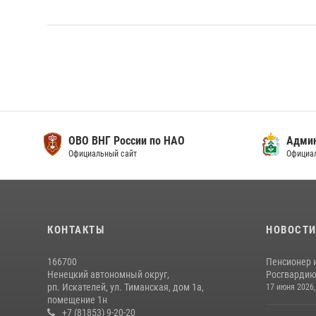
ОВО ВНГ России по НАО
Адми
Официальный сайт
Официа
КОНТАКТЫ
НОВОСТ
166700
Пенсионер 
Ненецкий автономный округ,
Росгвардию 
рп. Искателей, ул. Тиманская, дом 1а,
17 июня 2026,
помещение 1н
+7 (81853) 9-20-20