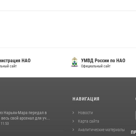
нистрация НАО
УМВД России по НАО
льный сайт
Официальный сайт
И
НАВИГАЦИЯ
из Нарьян-Мара передал в
Новости
весь свой арсенал для уч...
Карта сайта
 11:53
Аналитические материалы
П