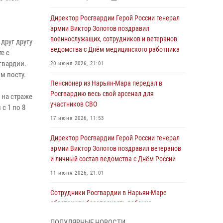
Директор Росгвардии Герой России генерал
армии Виктор Золотов поздравил
военнослужащих, сотрудников и ветеранов
друг другу
ведомства с Днём медицинского работника
е с
гвардии.
20 июня 2026, 21:01
м посту.
Пенсионер из Нарьян-Мара передал в
Росгвардию весь свой арсенал для
 на страже
участников СВО
с 1 по 8
17 июня 2026, 11:53
Директор Росгвардии Герой России генерал
армии Виктор Золотов поздравил ветеранов
и личный состав ведомства с Днём России
11 июня 2026, 21:01
Сотрудники Росгвардии в Нарьян-Маре
обеспечили безопасность ребенка,
покинувшего детский сад
ПОПУЛЯРНЫЕ НОВОСТИ