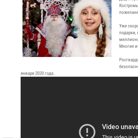
Костромы
пожелани
Уже скоро
подарки,
миллиона
Многие из
Росгвард
безопасн
января 2020 года.