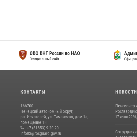
ОВО ВНГ России по НАО
Адми
Официальный сайт
Официа
КОНТАКТЫ
НОВОСТ
166700
Пенсионер 
Ненецкий автономный округ,
Росгвардию 
рп. Искателей, ул. Тиманская, дом 1а,
17 июня 2026,
помещение 1н
+7 (81853) 9-20-20
Сотрудники
info83@rosguard.gov.ru