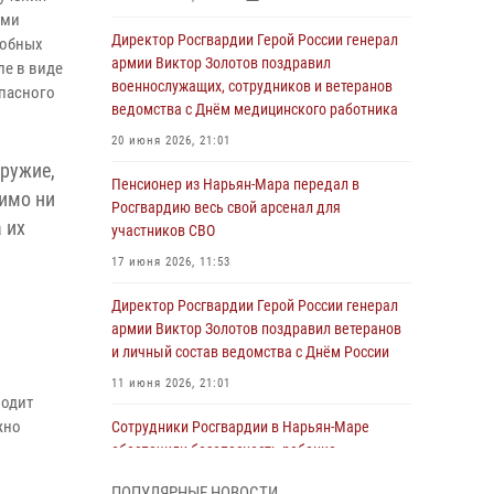
ами
Директор Росгвардии Герой России генерал
добных
армии Виктор Золотов поздравил
ле в виде
военнослужащих, сотрудников и ветеранов
опасного
ведомства с Днём медицинского работника
20 июня 2026, 21:01
ружие,
Пенсионер из Нарьян-Мара передал в
тимо ни
Росгвардию весь свой арсенал для
 их
участников СВО
17 июня 2026, 11:53
Директор Росгвардии Герой России генерал
армии Виктор Золотов поздравил ветеранов
и личный состав ведомства с Днём России
11 июня 2026, 21:01
водит
жно
Сотрудники Росгвардии в Нарьян-Маре
обеспечили безопасность ребенка,
покинувшего детский сад
ПОПУЛЯРНЫЕ НОВОСТИ