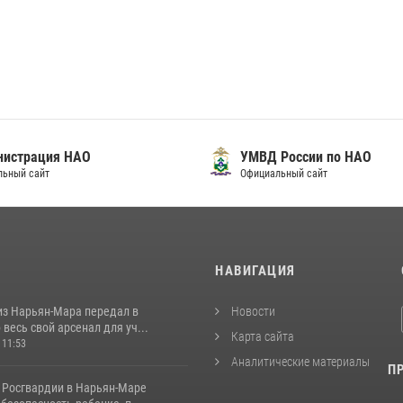
нистрация НАО
УМВД России по НАО
льный сайт
Официальный сайт
И
НАВИГАЦИЯ
из Нарьян-Мара передал в
Новости
весь свой арсенал для уч...
Карта сайта
 11:53
Аналитические материалы
П
 Росгвардии в Нарьян-Маре