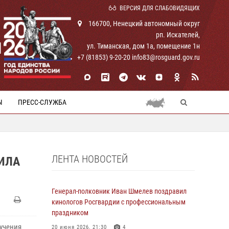
ВЕРСИЯ ДЛЯ СЛАБОВИДЯЩИХ
166700, Ненецкий автономный округ
рп. Искателей,
И
ул. Тиманская, дом 1а, помещение 1н
+7 (81853) 9-20-20 info83@rosguard.gov.ru
Ы
ПРЕСС-СЛУЖБА
ЛЕНТА НОВОСТЕЙ
ИЛА
Генерал-полковник Иван Шмелев поздравил
кинологов Росгвардии с профессиональным
праздником
бучения
20 июня 2026, 21:30
4