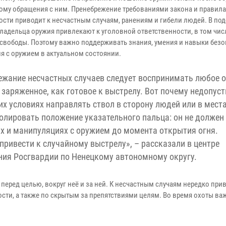
ому обращения с ним. Пренебрежение требованиями закона и правил
ости приводит к несчастным случаям, ранениям и гибели людей. В по
владельца оружия привлекают к уголовной ответственности, в том чис
свободы. Поэтому важно поддерживать знания, умения и навыки без
я с оружием в актуальном состоянии.
ежание несчастных случаев следует воспринимать любое о
 заряженное, как готовое к выстрелу. Вот почему недопус
их условиях направлять ствол в сторону людей или в места
олировать положение указательного пальца: он не должен
х и манипуляциях с оружием до момента открытия огня.
ривести к случайному выстрелу», – рассказали в центре
ния Росгвардии по Ненецкому автономному округу.
 перед целью, вокруг неё и за ней. К несчастным случаям нередко при
сти, а также по скрытым за препятствиями целям. Во время охоты ва