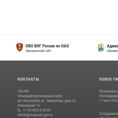
ОВО ВНГ России по НАО
Адми
Официальный сайт
Официа
КОНТАКТЫ
НОВОСТ
166700
Пенсионер 
Ненецкий автономный округ,
Росгвардию 
рп. Искателей, ул. Тиманская, дом 1а,
17 июня 2026,
помещение 1н
+7 (81853) 9-20-20
Сотрудники
info83@rosguard.gov.ru