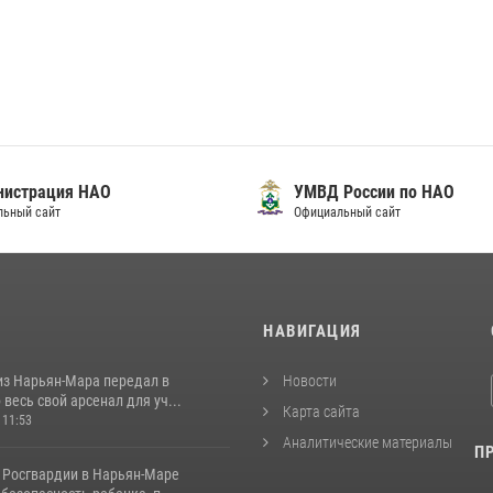
нистрация НАО
УМВД России по НАО
льный сайт
Официальный сайт
И
НАВИГАЦИЯ
из Нарьян-Мара передал в
Новости
весь свой арсенал для уч...
Карта сайта
 11:53
Аналитические материалы
П
 Росгвардии в Нарьян-Маре