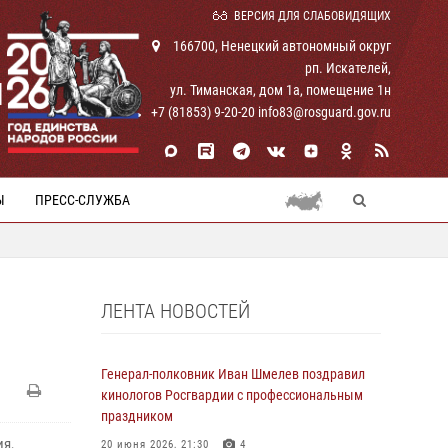
ВЕРСИЯ ДЛЯ СЛАБОВИДЯЩИХ
166700, Ненецкий автономный округ
рп. Искателей,
И
ул. Тиманская, дом 1а, помещение 1н
+7 (81853) 9-20-20 info83@rosguard.gov.ru
Ы
ПРЕСС-СЛУЖБА
ЛЕНТА НОВОСТЕЙ
Генерал-полковник Иван Шмелев поздравил
кинологов Росгвардии с профессиональным
праздником
я,
20 июня 2026, 21:30
4