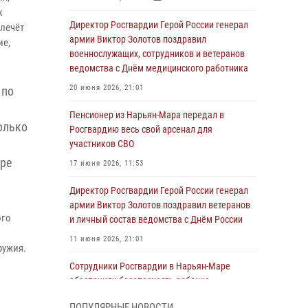
х
Директор Росгвардии Герой России генерал
лечёт
армии Виктор Золотов поздравил
ие,
военнослужащих, сотрудников и ветеранов
ведомства с Днём медицинского работника
20 июня 2026, 21:01
 по
Пенсионер из Нарьян-Мара передал в
олько
Росгвардию весь свой арсенал для
участников СВО
тре
17 июня 2026, 11:53
Директор Росгвардии Герой России генерал
армии Виктор Золотов поздравил ветеранов
ого
и личный состав ведомства с Днём России
11 июня 2026, 21:01
ружия.
Сотрудники Росгвардии в Нарьян-Маре
обеспечили безопасность ребенка,
покинувшего детский сад
ПОПУЛЯРНЫЕ НОВОСТИ