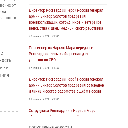
нение от
Директор Росгвардии Герой России генерал
– на
армии Виктор Золотов поздравил
занности
военнослужащих, сотрудников и ветеранов
ведомства с Днём медицинского работника
20 июня 2026, 21:01
Пенсионер из Нарьян-Мара передал в
ые
Росгвардию весь свой арсенал для
ность
участников СВО
ие и
17 июня 2026, 11:53
ения
Директор Росгвардии Герой России генерал
армии Виктор Золотов поздравил ветеранов
и личный состав ведомства с Днём России
11 июня 2026, 21:01
Сотрудники Росгвардии в Нарьян-Маре
обеспечили безопасность ребенка,
покинувшего детский сад
ПОПУЛЯРНЫЕ НОВОСТИ