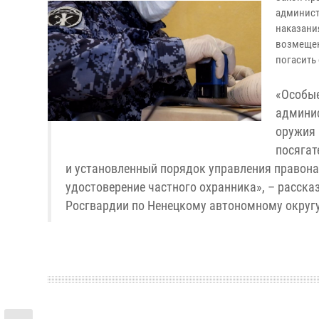
админист
наказания
возмещен
погасить
«Особые
админис
оружия 
посягат
и установленный порядок управления правон
удостоверение частного охранника», – расска
Росгвардии по Ненецкому автономному округу