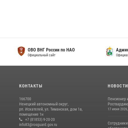
ОВО ВНГ России по НАО
Адми
Официальный сайт
Официа
КОНТАКТЫ
НОВОСТ
166700
Пенсионер 
Ненецкий автономный округ,
Росгвардию 
рп. Искателей, ул. Тиманская, дом 1а,
17 июня 2026,
помещение 1н
+7 (81853) 9-20-20
Сотрудники
info83@rosguard.gov.ru