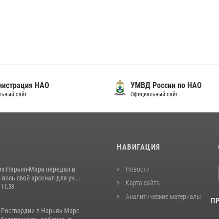
нистрация НАО
УМВД России по НАО
льный сайт
Официальный сайт
И
НАВИГАЦИЯ
из Нарьян-Мара передал в
Новости
весь свой арсенал для уч...
Карта сайта
 11:53
Аналитические материалы
П
 Росгвардии в Нарьян-Маре