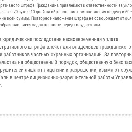
ративного штрафа. Гражданина привлекают к ответственности за укло
 через 70 суток: 10 дней на обжалование постановления по делу и 60 
ие всей суммы. Повторное наложение штрафа не освобождает от обя
 образовавшиеся задолженности перед государством.
 юридические последствия несвоевременная уплата
тративного штрафа влечёт для владельцев гражданского
и работников частных охранных организаций. За повторн
ельства на общественный порядок, общественную безопас
арушителей лишают лицензий и разрешений, изымают оруж
зали в центре лицензионно-разрешительной работы Управл
.