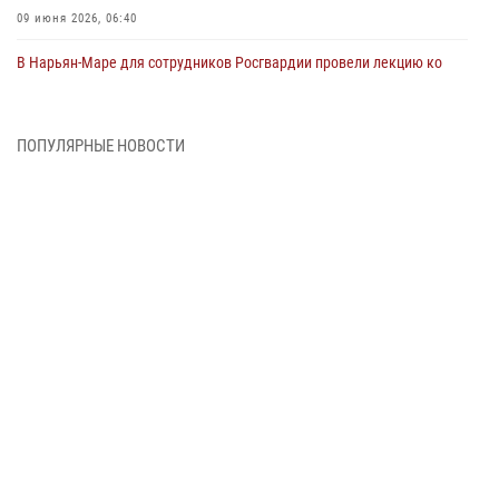
09 июня 2026, 06:40
В Нарьян-Маре для сотрудников Росгвардии провели лекцию ко
Дню семьи, любви и верности
08 июня 2026, 09:39
4
ПОПУЛЯРНЫЕ НОВОСТИ
В Нарьян-Маре сотрудники Росгвардии 26 раз выезжали на помощь
жителям за неделю
03 июня 2026, 09:05
В Нарьян-Маре сотрудники Росгвардии, полиции и народные
дружинники объединили усилия ради детского смеха и улыбок
01 июня 2026, 11:49
3
Росгвардия призывает владельцев оружия в НАО проверить
данные через сервис ГИС ФПКО
29 мая 2026, 13:42
Сотрудники Росгвардии приняли участие в открытии ФОК в поселке
Искателей и сыграли вничью с легендами «Спартака»