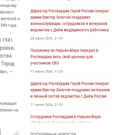
енецкому
Директор Росгвардии Герой России генерал
абочего
армии Виктор Золотов поздравил
 жителей и
военнослужащих, сотрудников и ветеранов
944 года.
ведомства с Днём медицинского работника
20 июня 2026, 21:01
я 1941
ировки,
Пенсионер из Нарьян-Мара передал в
ества
Росгвардию весь свой арсенал для
 Город
участников СВО
ны», –
17 июня 2026, 11:53
Директор Росгвардии Герой России генерал
армии Виктор Золотов поздравил ветеранов
и личный состав ведомства с Днём России
служащих
11 июня 2026, 21:01
тление на
Сотрудники Росгвардии в Нарьян-Маре
обеспечили безопасность ребенка,
покинувшего детский сад
ПОПУЛЯРНЫЕ НОВОСТИ