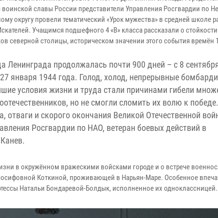
я воинской славы России представители Управления Росгвардии по Н
ому округу провели тематический «Урок мужества» в средней школе р
Искателей. Учащимся подшефного 4 «В» класса рассказали о стойкости
ов северной столицы, историческом значении этого события времён 1
а Ленинграда продолжалась почти 900 дней – с 8 сентябр
 27 января 1944 года. Голод, холод, непрерывные бомбард
шие условия жизни и труда стали причинами гибели множ
оотечественников, но не смогли сломить их волю к победе.
, отваги и скорого окончания Великой Отечественной вой
авления Росгвардии по НАО, ветеран боевых действий в
 Канев.
изни в окружённом вражескими войсками городе и о встрече военно
Иосифовной Коткиной, проживающей в Нарьян-Маре. Особенное впеча
этессы Натальи Бондаревой-Болдык, исполненное их одноклассницей.