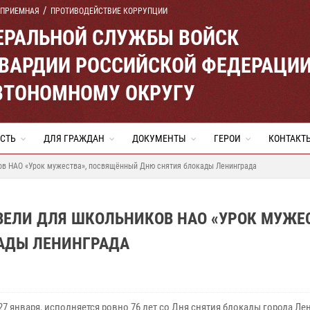
 ПРИЕМНАЯ
ПРОТИВОДЕЙСТВИЕ КОРРУПЦИИ
ЕРАЛЬНОЙ СЛУЖБЫ ВОЙСК
ВАРДИИ РОССИЙСКОЙ ФЕДЕРАЦИ
ВТОНОМНОМУ ОКРУГУ
СТЬ
ДЛЯ ГРАЖДАН
ДОКУМЕНТЫ
ГЕРОИ
КОНТАКТ
ов НАО «Урок мужества», посвящённый Дню снятия блокады Ленинграда
ЕЛИ ДЛЯ ШКОЛЬНИКОВ НАО «УРОК МУЖЕС
АДЫ ЛЕНИНГРАДА
27 января, исполняется ровно 76 лет со Дня снятия блокады города Ле