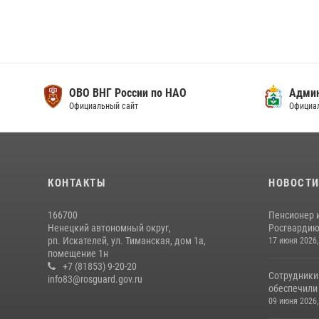
ОВО ВНГ России по НАО
Адми
Официальный сайт
Официа
КОНТАКТЫ
НОВОСТ
166700
Пенсионер 
Ненецкий автономный округ,
Росгвардию 
рп. Искателей, ул. Тиманская, дом 1а,
17 июня 2026,
помещение 1н
+7 (81853) 9-20-20
Сотрудники
info83@rosguard.gov.ru
обеспечили 
09 июня 2026,