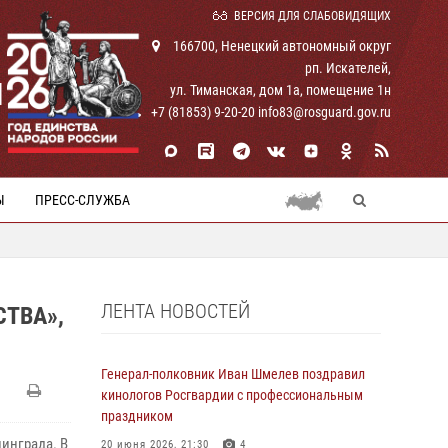
ВЕРСИЯ ДЛЯ СЛАБОВИДЯЩИХ
166700, Ненецкий автономный округ
рп. Искателей,
И
ул. Тиманская, дом 1а, помещение 1н
+7 (81853) 9-20-20 info83@rosguard.gov.ru
Ы
ПРЕСС-СЛУЖБА
ЛЕНТА НОВОСТЕЙ
ТВА»,
Генерал-полковник Иван Шмелев поздравил
кинологов Росгвардии с профессиональным
праздником
нинграда. В
20 июня 2026, 21:30
4