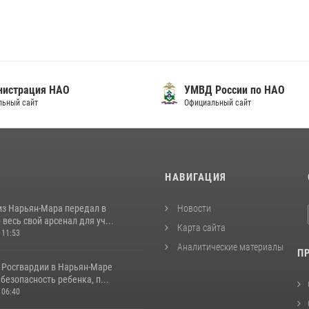
нистрация НАО
УМВД России по НАО
льный сайт
Официальный сайт
И
НАВИГАЦИЯ
из Нарьян-Мара передал в
Новости
весь свой арсенал для уч...
Карта сайта
 11:53
Аналитические материалы
П
 Росгвардии в Нарьян-Маре
безопасность ребенка, п...
 06:40