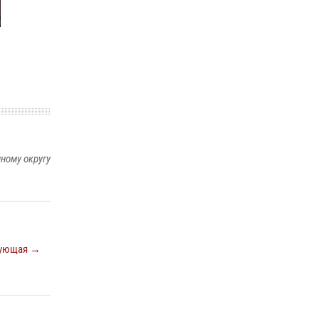
29 мая 2026, 13:42
Сотрудники Росгвардии приняли участие в
открытии ФОК в поселке Искателей и
сыграли вничью с легендами «Спартака»
29 мая 2026, 07:59
1
ному округу
ующая →