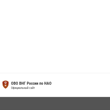
Сотрудники Росгвардии приняли участие в открытии ФОК в поселке
Искателей и сыграли вничью с легендами «Спартака»
29 мая 2026, 07:59
1
ОВО ВНГ России по НАО
Официальный сайт