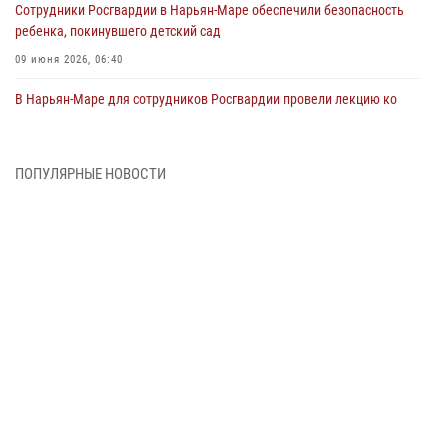
Сотрудники Росгвардии в Нарьян-Маре обеспечили безопасность
ребенка, покинувшего детский сад
09 июня 2026, 06:40
В Нарьян-Маре для сотрудников Росгвардии провели лекцию ко
Дню семьи, любви и верности
08 июня 2026, 09:39
4
ПОПУЛЯРНЫЕ НОВОСТИ
В Нарьян-Маре сотрудники Росгвардии 26 раз выезжали на помощь
жителям за неделю
03 июня 2026, 09:05
В Нарьян-Маре сотрудники Росгвардии, полиции и народные
дружинники объединили усилия ради детского смеха и улыбок
01 июня 2026, 11:49
3
Росгвардия призывает владельцев оружия в НАО проверить
данные через сервис ГИС ФПКО
29 мая 2026, 13:42