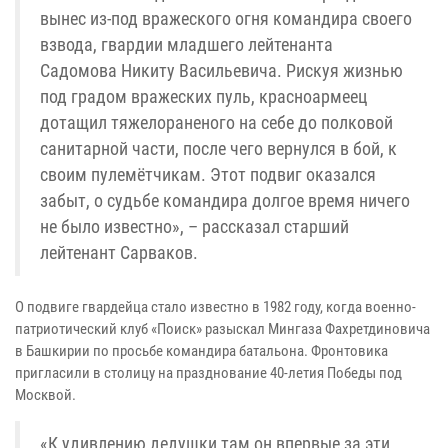
вынес из-под вражеского огня командира своего
взвода, гвардии младшего лейтенанта
Садомова Никиту Васильевича. Рискуя жизнью
под градом вражеских пуль, красноармеец
дотащил тяжелораненого на себе до полковой
санитарной части, после чего вернулся в бой, к
своим пулемётчикам. Этот подвиг оказался
забыт, о судьбе командира долгое время ничего
не было известно», – рассказал старший
лейтенант Сарваков.
О подвиге гвардейца стало известно в 1982 году, когда военно-
патриотический клуб «Поиск» разыскал Мингаза Фахретдиновича
в Башкирии по просьбе командира батальона. Фронтовика
пригласили в столицу на празднование 40-летия Победы под
Москвой.
«К удивлению дедушки там он впервые за эти