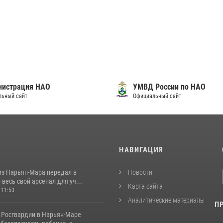
нистрация НАО
УМВД России по НАО
льный сайт
Официальный сайт
И
НАВИГАЦИЯ
из Нарьян-Мара передал в
Новости
весь свой арсенал для уч...
Карта сайта
 11:53
Аналитические материалы
П
 Росгвардии в Нарьян-Маре