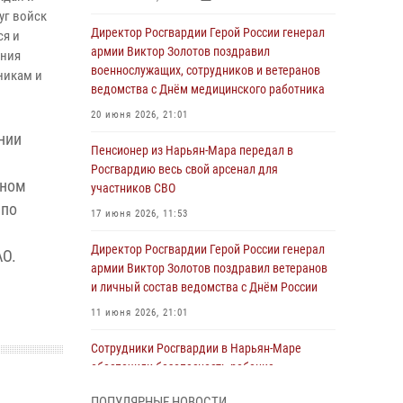
уг войск
Директор Росгвардии Герой России генерал
ся и
армии Виктор Золотов поздравил
ения
военнослужащих, сотрудников и ветеранов
никам и
ведомства с Днём медицинского работника
20 июня 2026, 21:01
нии
Пенсионер из Нарьян-Мара передал в
Росгвардию весь свой арсенал для
нном
участников СВО
 по
17 июня 2026, 11:53
Директор Росгвардии Герой России генерал
АО.
армии Виктор Золотов поздравил ветеранов
и личный состав ведомства с Днём России
11 июня 2026, 21:01
Сотрудники Росгвардии в Нарьян-Маре
обеспечили безопасность ребенка,
покинувшего детский сад
ПОПУЛЯРНЫЕ НОВОСТИ