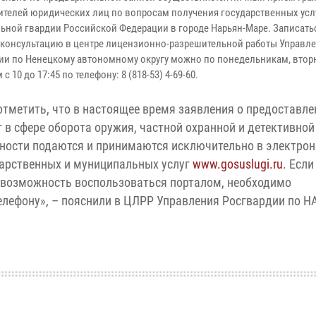
ителей юридических лиц по вопросам получения государственных усл
ьной гвардии Российской Федерации в городе Нарьян-Маре. Записать
 консультацию в центре лицензионно-разрешительной работы Управл
ии по Ненецкому автономному округу можно по понедельникам, втор
 с 10 до 17:45 по телефону: 8 (818-53) 4-69-60.
отметить, что в настоящее время заявления о предоставле
г в сфере оборота оружия, частной охранной и детективной
ности подаются и принимаются исключительно в электро
дарственных и муниципальных услуг
www.gosuslugi.ru
. Если
т возможность воспользоваться порталом, необходимо
елефону», – пояснили в ЦЛРР Управления Росгвардии по Н