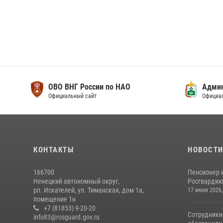
ОВО ВНГ России по НАО
Адми
Официальный сайт
Официа
КОНТАКТЫ
НОВОСТ
166700
Пенсионер 
Ненецкий автономный округ,
Росгвардию 
рп. Искателей, ул. Тиманская, дом 1а,
17 июня 2026,
помещение 1н
+7 (81853) 9-20-20
Сотрудники
info83@rosguard.gov.ru