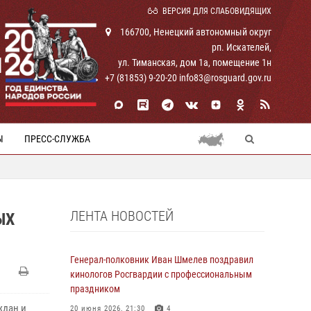
ВЕРСИЯ ДЛЯ СЛАБОВИДЯЩИХ
166700, Ненецкий автономный округ
рп. Искателей,
И
ул. Тиманская, дом 1а, помещение 1н
+7 (81853) 9-20-20 info83@rosguard.gov.ru
Ы
ПРЕСС-СЛУЖБА
ЛЕНТА НОВОСТЕЙ
ЫХ
Генерал-полковник Иван Шмелев поздравил
кинологов Росгвардии с профессиональным
праздником
ждан и
20 июня 2026, 21:30
4