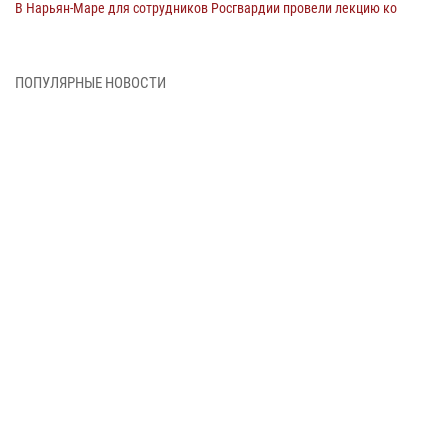
В Нарьян-Маре для сотрудников Росгвардии провели лекцию ко
Дню семьи, любви и верности
08 июня 2026, 09:39
4
ПОПУЛЯРНЫЕ НОВОСТИ
В Нарьян-Маре сотрудники Росгвардии 26 раз выезжали на помощь
жителям за неделю
03 июня 2026, 09:05
В Нарьян-Маре сотрудники Росгвардии, полиции и народные
дружинники объединили усилия ради детского смеха и улыбок
01 июня 2026, 11:49
3
Росгвардия призывает владельцев оружия в НАО проверить
данные через сервис ГИС ФПКО
29 мая 2026, 13:42
Сотрудники Росгвардии приняли участие в открытии ФОК в поселке
Искателей и сыграли вничью с легендами «Спартака»
29 мая 2026, 07:59
1