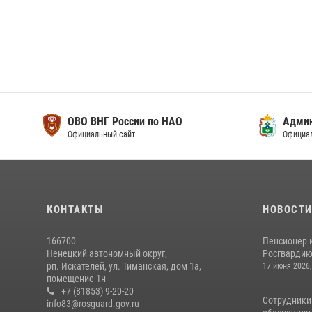
ОВО ВНГ России по НАО
Адми
Официальный сайт
Официа
КОНТАКТЫ
НОВОСТ
166700
Пенсионер 
Ненецкий автономный округ,
Росгвардию 
рп. Искателей, ул. Тиманская, дом 1а,
17 июня 2026,
помещение 1н
+7 (81853) 9-20-20
Сотрудники
info83@rosguard.gov.ru