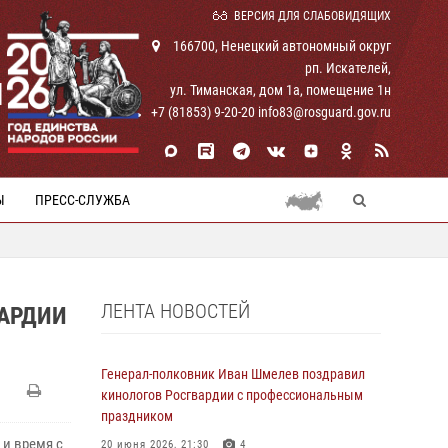
ВЕРСИЯ ДЛЯ СЛАБОВИДЯЩИХ
166700, Ненецкий автономный округ
рп. Искателей,
И
ул. Тиманская, дом 1а, помещение 1н
+7 (81853) 9-20-20 info83@rosguard.gov.ru
Ы
ПРЕСС-СЛУЖБА
ЛЕНТА НОВОСТЕЙ
ВАРДИИ
Генерал-полковник Иван Шмелев поздравил
кинологов Росгвардии с профессиональным
праздником
 и время с
20 июня 2026, 21:30
4