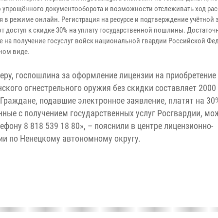
упрощённого документооборота и возможности отслеживать ход ра
я в режиме онлайн. Регистрация на ресурсе и подтверждение учётной 
т доступ к скидке 30% на уплату государственной пошлины. Достаточ
е на получение госуслуг войск национальной гвардии Российской Фе
ном виде.
еру, госпошлина за оформление лицензии на приобретение
ского огнестрельного оружия без скидки составляет 2000
 Граждане, подавшие электронное заявление, платят на 30
нные с получением государственных услуг Росгвардии, мо
фону 8 818 539 18 80», – пояснили в центре лицензионно-
ии по Ненецкому автономному округу.