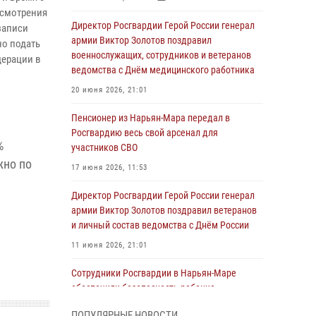
ссмотрения
Директор Росгвардии Герой России генерал
записи
армии Виктор Золотов поздравил
но подать
военнослужащих, сотрудников и ветеранов
дерации в
ведомства с Днём медицинского работника
20 июня 2026, 21:01
Пенсионер из Нарьян-Мара передал в
Росгвардию весь свой арсенал для
%
участников СВО
жно по
17 июня 2026, 11:53
Директор Росгвардии Герой России генерал
армии Виктор Золотов поздравил ветеранов
и личный состав ведомства с Днём России
11 июня 2026, 21:01
Сотрудники Росгвардии в Нарьян-Маре
обеспечили безопасность ребенка,
покинувшего детский сад
ПОПУЛЯРНЫЕ НОВОСТИ