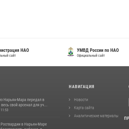
нистрация НАО
УМВД России по НАО
льный сайт
Официальный сайт
И
НАВИГАЦИЯ
из Нарьян-Мара передал в
Новости
весь свой арсенал для уч...
Карта сайта
 11:53
Аналитические материалы
П
 Росгвардии в Нарьян-Маре