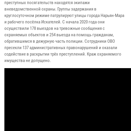
преступных посягательств находятся экипажи
вневедомственной охраны. Группы задержания в
круглосуточном режиме патрулируют улицы города Нарьян-Мара
и рабочего посёлка Искателей. С начала 2020 года они
осуществили 178 выездов на тревожные сообщения с
охраняемых объектов и 254 выезда на помощь гражданам,
обратившимся в дежурную часть полиции. Сотрудники ОВО
пресекли 137 административных правонарушений и оказали
содействие в раскрытии трёх преступлений. Краж охраняемого
имущества не допущено.