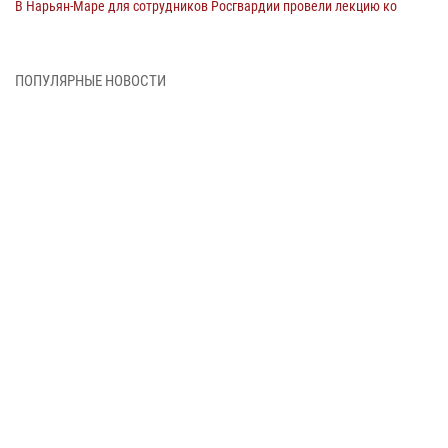
В Нарьян-Маре для сотрудников Росгвардии провели лекцию ко
Дню семьи, любви и верности
08 июня 2026, 09:39
4
ПОПУЛЯРНЫЕ НОВОСТИ
В Нарьян-Маре сотрудники Росгвардии 26 раз выезжали на помощь
жителям за неделю
03 июня 2026, 09:05
В Нарьян-Маре сотрудники Росгвардии, полиции и народные
дружинники объединили усилия ради детского смеха и улыбок
01 июня 2026, 11:49
3
Росгвардия призывает владельцев оружия в НАО проверить
данные через сервис ГИС ФПКО
29 мая 2026, 13:42
Сотрудники Росгвардии приняли участие в открытии ФОК в поселке
Искателей и сыграли вничью с легендами «Спартака»
29 мая 2026, 07:59
1