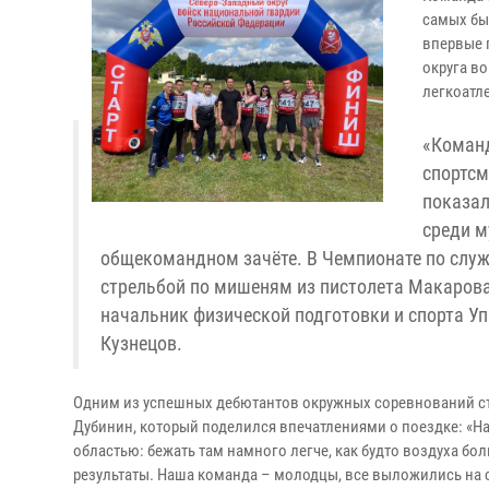
самых бы
впервые 
округа в
легкоатл
«Команд
спортсм
показал
среди м
общекомандном зачёте. В Чемпионате по служе
стрельбой по мишеням из пистолета Макарова,
начальник физической подготовки и спорта У
Кузнецов.
Одним из успешных дебютантов окружных соревнований с
Дубинин, который поделился впечатлениями о поездке: «Н
областью: бежать там намного легче, как будто воздуха бол
результаты. Наша команда – молодцы, все выложились на 