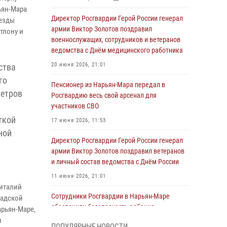
ьян-Мара
Директор Росгвардии Герой России генерал
везды
армии Виктор Золотов поздравил
тлону и
военнослужащих, сотрудников и ветеранов
ведомства с Днём медицинского работника
20 июня 2026, 21:01
ства
го
Пенсионер из Нарьян-Мара передал в
метров
Росгвардию весь свой арсенал для
участников СВО
ткой
17 июня 2026, 11:53
ной
Директор Росгвардии Герой России генерал
армии Виктор Золотов поздравил ветеранов
и личный состав ведомства с Днём России
11 июня 2026, 21:01
италий
Сотрудники Росгвардии в Нарьян-Маре
радской
обеспечили безопасность ребенка,
арьян-Маре,
покинувшего детский сад
и
ПОПУЛЯРНЫЕ НОВОСТИ