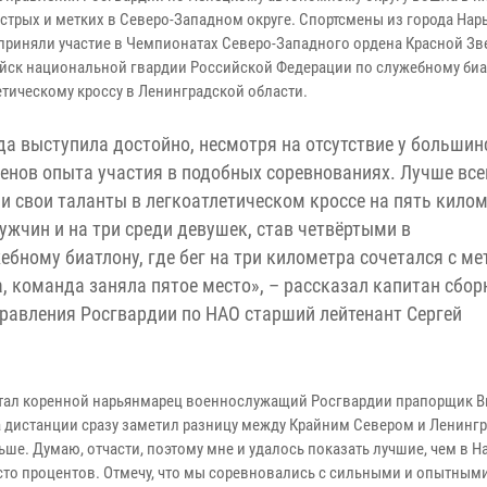
стрых и метких в Северо-Западном округе. Спортсмены из города Нар
приняли участие в Чемпионатах Северо-Западного ордена Красной З
ойск национальной гвардии Российской Федерации по служебному биа
етическому кроссу в Ленинградской области.
а выступила достойно, несмотря на отсутствие у большин
енов опыта участия в подобных соревнованиях. Лучше все
и свои таланты в легкоатлетическом кроссе на пять кило
ужчин и на три среди девушек, став четвёртыми в
бному биатлону, где бег на три километра сочетался с ме
 команда заняла пятое место», – рассказал капитан сбор
правления Росгвардии по НАО старший лейтенант Сергей
тал коренной нарьянмарец военнослужащий Росгвардии прапорщик В
а дистанции сразу заметил разницу между Крайним Севером и Ленинг
ьше. Думаю, отчасти, поэтому мне и удалось показать лучшие, чем в Н
сто процентов. Отмечу, что мы соревновались с сильными и опытным