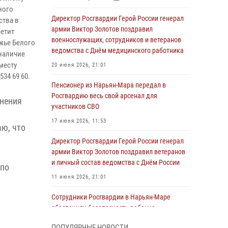
ного
Директор Росгвардии Герой России генерал
ства в
армии Виктор Золотов поздравил
етит
военнослужащих, сотрудников и ветеранов
жье Белого
ведомства с Днём медицинского работника
 наличие
месту
20 июня 2026, 21:01
34 69 60.
Пенсионер из Нарьян-Мара передал в
Росгвардию весь свой арсенал для
анения
участников СВО
17 июня 2026, 11:53
ю, что
Директор Росгвардии Герой России генерал
армии Виктор Золотов поздравил ветеранов
и личный состав ведомства с Днём России
 по
11 июня 2026, 21:01
Сотрудники Росгвардии в Нарьян-Маре
обеспечили безопасность ребенка,
покинувшего детский сад
ПОПУЛЯРНЫЕ НОВОСТИ