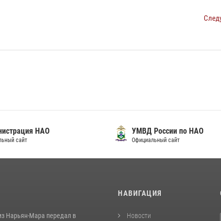
След
нистрация НАО
УМВД России по НАО
льный сайт
Официальный сайт
И
НАВИГАЦИЯ
из Нарьян-Мара передал в
Новости