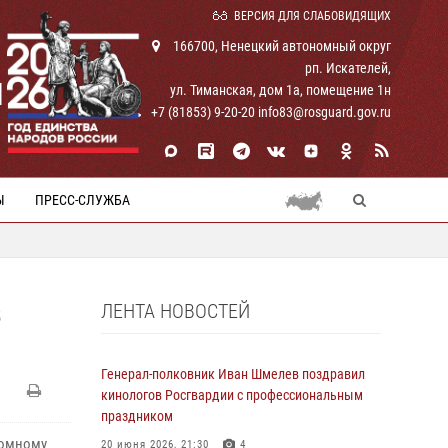
ВЕРСИЯ ДЛЯ СЛАБОВИДЯЩИХ
166700, Ненецкий автономный округ
рп. Искателей,
И
ул. Тиманская, дом 1а, помещение 1н
+7 (81853) 9-20-20 info83@rosguard.gov.ru
Ы
ПРЕСС-СЛУЖБА
ЛЕНТА НОВОСТЕЙ
В
Генерал-полковник Иван Шмелев поздравил
кинологов Росгвардии с профессиональным
праздником
номному
20 июня 2026, 21:30
4