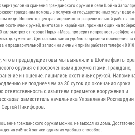
роверит условия хранения гражданского оружия в селе Шойна Заполяр
 окажет гражданам помощь в получении государственных услуг ведом
ном виде. Инспектор центра лицензионно-разрешительной работы пос
ев охотничьих ружей, винтовок и карабинов, проживающих на побере
80 километрах от города Нарьян-Мара, проверит исправность сейфов и
мых документов. Для согласования удобного времени посещения по 
а и предварительной записи на личный приём работает телефон 8 818 5
, что в предыдущие годы мы выявляли в Шойне факты хр
ского оружия с просроченными документами. Граждане,
ранение и ношение, лишились охотничьих ружей. Напомина
одлению не позднее чем за 30 суток до окончания срока
ю ответственность с изъятием предметов вооружения и
ссказал заместитель начальника Управления Росгвардии
 Сергей Никифоров.
 ношение гражданского оружия можно, не выходя из дома. Достаточно
рждения учётной записи одним из удобных способов.