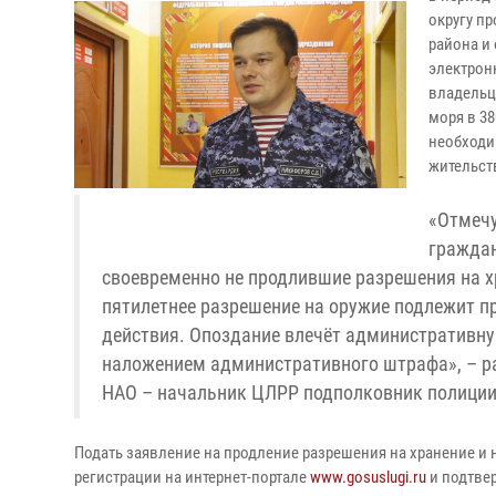
округу п
района и
электрон
владельц
моря в 3
необходи
жительств
«Отмечу
граждан
своевременно не продлившие разрешения на х
пятилетнее разрешение на оружие подлежит пр
действия. Опоздание влечёт административну
наложением административного штрафа», – ра
НАО – начальник ЦЛРР подполковник полиции
Подать заявление на продление разрешения на хранение и
регистрации на интернет-портале
www.gosuslugi.ru
и подтве