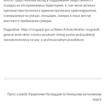
вносят существенный вклад в поддержание общественного
порядка на обслуживаемых территориях, в том числе активно
пресекая преступления и административные правонарушения,
совершаемые на улицах, площадях, скверах и иных местах
массового пребывания граждан.
Подробнее: https://rosguard.gov.ru/News/Article/direktor-rosgvardii-
general-armii-viktor-zolotov-pozdravil--lichnyj-sostav-podrazdelenij-
vnevedomstvennoj-oxrany--s-professionalnym-prazdnikom
Пресс-служба Управления Росгвардии по Ненецкому автономному
округу