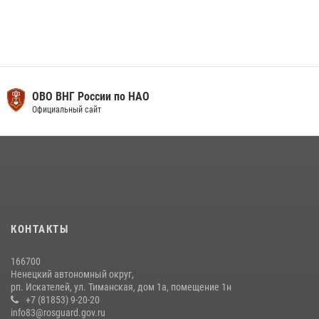
ОВО ВНГ России по НАО
Официальный сайт
КОНТАКТЫ
166700
Ненецкий автономный округ,
рп. Искателей, ул. Тиманская, дом 1а, помещение 1н
+7 (81853) 9-20-20
info83@rosguard.gov.ru