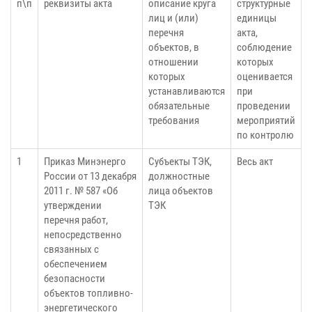
п\п
реквизиты акта
описание круга
структурные
лиц и (или)
единицы
перечня
акта,
объектов, в
соблюдение
отношении
которых
которых
оценивается
устанавливаются
при
обязательные
проведении
требования
мероприятий
по контролю
1
Приказ Минэнерго
Субъекты ТЭК,
Весь акт
России от 13 декабря
должностные
2011 г. № 587 «Об
лица объектов
утверждении
ТЭК
перечня работ,
непосредственно
связанных с
обеспечением
безопасности
объектов топливно-
энергетического