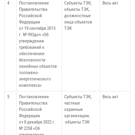
4
Постановление
Субъекты ТЭК,
Весь акт
Правительства
объекты ТЭК,
Российской
должностные
Федерации
лица объектов
от 19 сентября 2015
ТЭК
г. № 993дсп «Об
утверждении
требований к
обеспечению
безопасности
линейных объектов
топливно-
энергетического
комплекса»
5
Постановление
Субъекты ТЭК,
Весь акт
Правительства
частные
Российской
охранные
Федерации
организации,
от 8 декабря 2022 г.
объекты ТЭК
№ 2258 «Об
утверждении