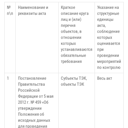
№
Наименование и
Краткое
Указание на
п\п
реквизиты акта
описание круга
структурные
лиц и (или)
единицы
перечня
акта,
объектов, в
соблюдение
отношении
которых
которых
оценивается
устанавливаются
при
обязательные
проведении
требования
мероприятий
по контролю
1
Постановление
Субъекты ТЭК,
Весь акт
Правительства
объекты ТЭК
Российской
Федерации от 5 мая
2012 г. № 459 «Об
утверждении
Положения об
исходных данных
для проведения