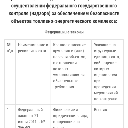
осуществлении федерального государственного
контроля (надзора) за обеспечением безопасности
объектов топливно-энергетического комплекса:
Федеральные законы
№
Наименование и
Краткое описание
Указание на
п\п
реквизиты акта
круга лиц и (или)
структурные
перечня объектов,
единицы акта,
в отношении
соблюдение
которых
которых
устанавливаются
оценивается
обязательные
при
требования
проведении
мероприятий
по контролю
1
Федеральный
Физические и
Весь акт
закон от 21
юридические лица,
июля 2011 г. №
владеющие на
256-ФЗ
праве