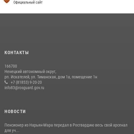
Официальный сайт
КОНТАКТЫ
166700
Ненецкий автономный округ,
рп. Искателей, ул. Тиманская, дом 1а, помещение 1н
+7 (81853) 9-20-20
info83@rosguard.gov.ru
НОВОСТИ
Пенсионер из Нарьян-Мара передал в Росгвардию весь свой арсенал
для уч...