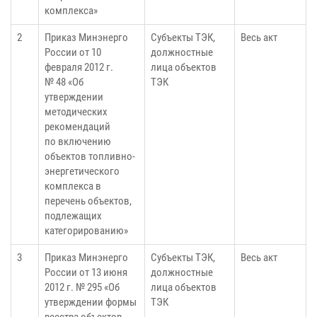
комплекса»
2
Приказ Минэнерго
Субъекты ТЭК,
Весь акт
России от 10
должностные
февраля 2012 г.
лица объектов
№ 48 «Об
ТЭК
утверждении
методических
рекомендаций
по включению
объектов топливно-
энергетического
комплекса в
перечень объектов,
подлежащих
категорированию»
3
Приказ Минэнерго
Субъекты ТЭК,
Весь акт
России от 13 июня
должностные
2012 г. № 295 «Об
лица объектов
утверждении формы
ТЭК