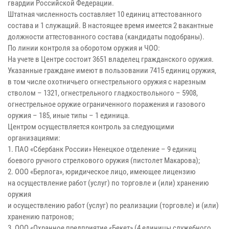
гвардии Российской Федерации.
Штатная численность составляет 10 единиц аттестованного
состава и 1 служащий. В настоящее время имеется 2 вакантные
должности аттестованного состава (кандидаты подобраны).
По линии контроля за оборотом оружия и ЧОО:
На учете в Центре состоит 3651 владелец гражданского оружия.
Указанные граждане имеют в пользовании 7415 единиц оружия,
в том числе охотничьего огнестрельного оружия с нарезным
стволом – 1321, огнестрельного гладкоствольного – 5908,
огнестрельное оружие ограниченного поражения и газового
оружия – 185, иные типы – 1 единица.
Центром осуществляется контроль за следующими
организациями:
1. ПАО «Сбербанк России» Ненецкое отделение – 9 единиц
боевого ручного стрелкового оружия (пистолет Макарова);
2. ООО «Берлога», юридическое лицо, имеющее лицензию
на осуществление работ (услуг) по торговле и (или) хранению
оружия
и осуществлению работ (услуг) по реализации (торговле) и (или)
хранению патронов;
3. ООО «Охранное предприятие «Бекет» (4 единицы служебного