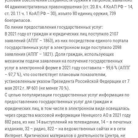
условий обеспечения сохранности оружия и патронов, выявлено
44 административных правонарушения (ст. 20.8 ч. 4 КоАП РФ – 14,
ст. 20.11 ч. 1 КоАП РФ – 30), изъято 80 единиц оружия, 739
боеприпасов.
По линии предоставления государственных услуг:
В 2021 году от граждан и юридических лиц поступило 2107
заявлений (АППГ – 1863), из них посредством единого портала
государственных услуг в электронном виде поступило 2098
заявления (АППГ – 1821). Доля граждан, использующих
механизм подачи заявления на получение государственных
услуг в электронной форме в 2021 году составила – 99,6 % (АППГ
– 97,7 %), что соответствует плановым показателям,
установленным указом Президента Российской Федерации от 7
мая 2012 г. № 601 (не менее 70 %).
С целью популяризации государственных услуг информация по
предоставлению государственных услуг для граждан и
юридических лиц, в том числе в электронном виде освещалась
через средства массовой информации Ненецкого АО в 2021 году
882 раза, из них 14 выступлений на телевидении, 14 – в печатных
изданиях, 32 – радио, 822 – на ведомственных сайтах и в сети
Интернет. Критических материалов о деятельности Центра, не