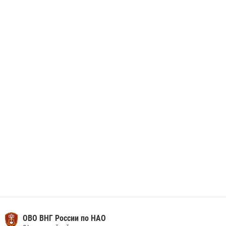
Росгвардия призывает владельцев оружия в НАО проверить
данные через сервис ГИС ФПКО
29 мая 2026, 13:42
Сотрудники Росгвардии приняли участие в открытии ФОК в поселке
Искателей и сыграли вничью с легендами «Спартака»
29 мая 2026, 07:59
1
ОВО ВНГ России по НАО