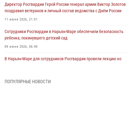
Директор Росгвардии Герой России генерал армии Виктор Золотов
поздравил ветеранов и личный состав ведомства с Днём России
11 июня 2026, 21:01
Сотрудники Росгвардии в Нарьян-Маре обеспечили безопасность
ребенка, покинувшего детский сад
09 июня 2026, 06:40
В Нарьян-Маре для сотрудников Росгвардии провели лекцию ко
Дню семьи, любви и верности
08 июня 2026, 09:39
4
ПОПУЛЯРНЫЕ НОВОСТИ
В Нарьян-Маре сотрудники Росгвардии 26 раз выезжали на помощь
жителям за неделю
03 июня 2026, 09:05
В Нарьян-Маре сотрудники Росгвардии, полиции и народные
дружинники объединили усилия ради детского смеха и улыбок
01 июня 2026, 11:49
3