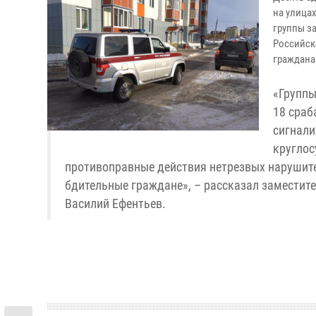
на улица
группы з
Российск
граждана
«Группы
18 сраб
сигнали
круглос
противоправные действия нетрезвых нарушит
бдительные граждане», – рассказал заместит
Василий Ефентьев.