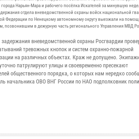
х города Нарьян-Мара и рабочего посёлка Искателей за минувшую неде
адержания отдела вневедомственной охраны войск национальной гв
ой Федерации по Ненецкому автономному округу выезжали на помощ
м, позвонившим в дежурную часть регионального Управления МВД Ро
 задержания вневедомственной охраны Росгвардии прове
атываний тревожных кнопок и систем охранно-пожарной
зации на различных объектах. Краж не допущено. Экипаж
уточно патрулируют улицы и своевременно пресекают
елей общественного порядка, о которых нам нередко соо
ель начальника ОВО ВНГ России по НАО подполковник пол