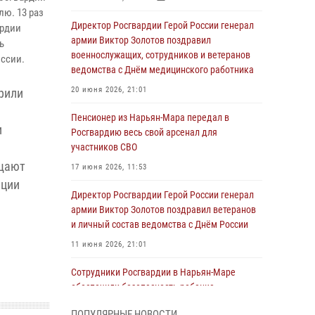
лю. 13 раз
Директор Росгвардии Герой России генерал
ардии
армии Виктор Золотов поздравил
ь
военнослужащих, сотрудников и ветеранов
ссии.
ведомства с Днём медицинского работника
20 июня 2026, 21:01
рили
Пенсионер из Нарьян-Мара передал в
и
Росгвардию весь свой арсенал для
участников СВО
бщают
17 июня 2026, 11:53
иции
Директор Росгвардии Герой России генерал
армии Виктор Золотов поздравил ветеранов
и личный состав ведомства с Днём России
11 июня 2026, 21:01
Сотрудники Росгвардии в Нарьян-Маре
обеспечили безопасность ребенка,
покинувшего детский сад
ПОПУЛЯРНЫЕ НОВОСТИ