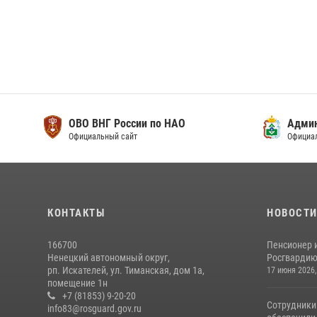
ОВО ВНГ России по НАО
Адми
Официальный сайт
Официа
КОНТАКТЫ
НОВОСТ
166700
Пенсионер 
Ненецкий автономный округ,
Росгвардию 
рп. Искателей, ул. Тиманская, дом 1а,
17 июня 2026,
помещение 1н
+7 (81853) 9-20-20
Сотрудники
info83@rosguard.gov.ru