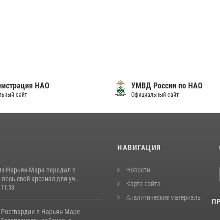
нистрация НАО
УМВД России по НАО
льный сайт
Официальный сайт
И
НАВИГАЦИЯ
из Нарьян-Мара передал в
Новости
весь свой арсенал для уч...
Карта сайта
 11:53
Аналитические материалы
П
 Росгвардии в Нарьян-Маре