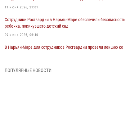
11 июня 2026, 21:01
Сотрудники Росгвардии в Нарьян-Маре обеспечили безопасность
ребенка, покинувшего детский сад
09 июня 2026, 06:40
В Нарьян-Маре для сотрудников Росгвардии провели лекцию ко
Дню семьи, любви и верности
08 июня 2026, 09:39
4
ПОПУЛЯРНЫЕ НОВОСТИ
В Нарьян-Маре сотрудники Росгвардии 26 раз выезжали на помощь
жителям за неделю
03 июня 2026, 09:05
В Нарьян-Маре сотрудники Росгвардии, полиции и народные
дружинники объединили усилия ради детского смеха и улыбок
01 июня 2026, 11:49
3
Росгвардия призывает владельцев оружия в НАО проверить
данные через сервис ГИС ФПКО