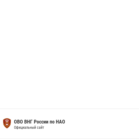
29 мая 2026, 13:42
Сотрудники Росгвардии приняли участие в открытии ФОК в поселке
Искателей и сыграли вничью с легендами «Спартака»
29 мая 2026, 07:59
1
ОВО ВНГ России по НАО
Официальный сайт