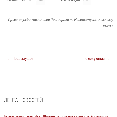
ВЗАИМОДЕЙСТВИЕ
195
10 ЛЕТ РОСГВАРДИИ
52
Пресс-служба Управления Росгвардии по Ненецкому автономному
округу
← Предыдущая
Следующая →
ЛЕНТА НОВОСТЕЙ
Генерал-полковник Иван Шмелев поздравил кинологов Росгвардии