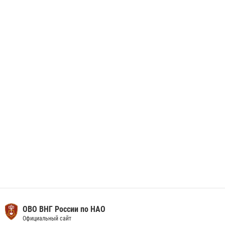
данные через сервис ГИС ФПКО
29 мая 2026, 13:42
Сотрудники Росгвардии приняли участие в открытии ФОК в поселке
Искателей и сыграли вничью с легендами «Спартака»
29 мая 2026, 07:59
1
ОВО ВНГ России по НАО
Официальный сайт