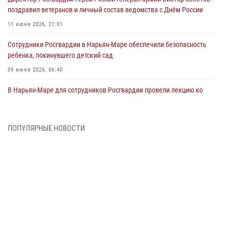
поздравил ветеранов и личный состав ведомства с Днём России
11 июня 2026, 21:01
Сотрудники Росгвардии в Нарьян-Маре обеспечили безопасность
ребенка, покинувшего детский сад
09 июня 2026, 06:40
В Нарьян-Маре для сотрудников Росгвардии провели лекцию ко
Дню семьи, любви и верности
08 июня 2026, 09:39
4
ПОПУЛЯРНЫЕ НОВОСТИ
В Нарьян-Маре сотрудники Росгвардии 26 раз выезжали на помощь
жителям за неделю
03 июня 2026, 09:05
В Нарьян-Маре сотрудники Росгвардии, полиции и народные
дружинники объединили усилия ради детского смеха и улыбок
01 июня 2026, 11:49
3
Росгвардия призывает владельцев оружия в НАО проверить