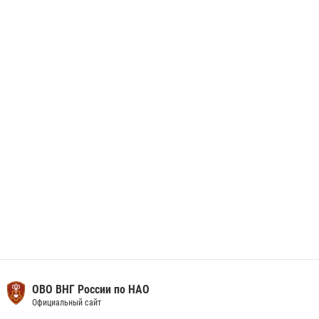
данные через сервис ГИС ФПКО
29 мая 2026, 13:42
Сотрудники Росгвардии приняли участие в открытии ФОК в поселке
Искателей и сыграли вничью с легендами «Спартака»
29 мая 2026, 07:59
1
ОВО ВНГ России по НАО
Официальный сайт