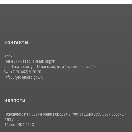
КОНТАКТЫ
166700
Ненецкий автономный округ,
рп. Искателей, ул. Тиманская, дом 1а, помещение 1н
+7 (81853) 9-20-20
info83@rosguard.gov.ru
НОВОСТИ
Пенсионер из Нарьян-Мара передал в Росгвардию весь свой арсенал
для уч...
17 июня 2026, 11:53