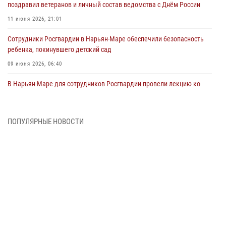
поздравил ветеранов и личный состав ведомства с Днём России
11 июня 2026, 21:01
Сотрудники Росгвардии в Нарьян-Маре обеспечили безопасность
ребенка, покинувшего детский сад
09 июня 2026, 06:40
В Нарьян-Маре для сотрудников Росгвардии провели лекцию ко
Дню семьи, любви и верности
08 июня 2026, 09:39
4
ПОПУЛЯРНЫЕ НОВОСТИ
В Нарьян-Маре сотрудники Росгвардии 26 раз выезжали на помощь
жителям за неделю
03 июня 2026, 09:05
В Нарьян-Маре сотрудники Росгвардии, полиции и народные
дружинники объединили усилия ради детского смеха и улыбок
01 июня 2026, 11:49
3
Росгвардия призывает владельцев оружия в НАО проверить