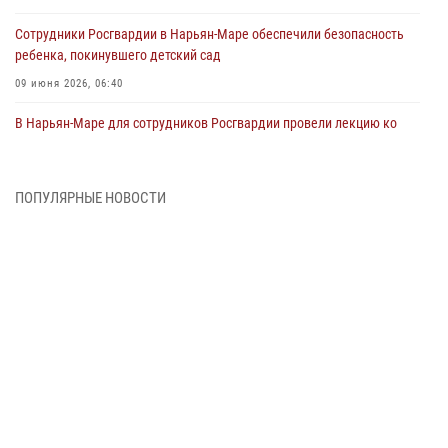
Сотрудники Росгвардии в Нарьян-Маре обеспечили безопасность
ребенка, покинувшего детский сад
09 июня 2026, 06:40
В Нарьян-Маре для сотрудников Росгвардии провели лекцию ко
Дню семьи, любви и верности
08 июня 2026, 09:39
4
ПОПУЛЯРНЫЕ НОВОСТИ
В Нарьян-Маре сотрудники Росгвардии 26 раз выезжали на помощь
жителям за неделю
03 июня 2026, 09:05
В Нарьян-Маре сотрудники Росгвардии, полиции и народные
дружинники объединили усилия ради детского смеха и улыбок
01 июня 2026, 11:49
3
Росгвардия призывает владельцев оружия в НАО проверить
данные через сервис ГИС ФПКО
29 мая 2026, 13:42