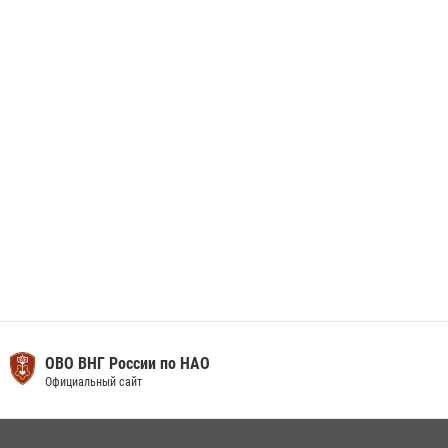
Сотрудники Росгвардии приняли участие в открытии ФОК в поселке
Искателей и сыграли вничью с легендами «Спартака»
29 мая 2026, 07:59
1
ОВО ВНГ России по НАО
Официальный сайт