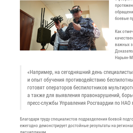
протяжен
обращени
боевые п
Как отме
качестве
важных з
Доказате
Нарьян-М
«Например, на сегодняшний день специалисты
и опыт обучения противодействию беспилотны
готовят операторов беспилотников мультирот
а также для выявления правонарушений, борь
пресс-службы Управления Росгвардии по НАО 
Благодаря труду специалистов подразделения боевой подг
ежегодно демонстрирует достойные результаты на региона
дисциплинам.