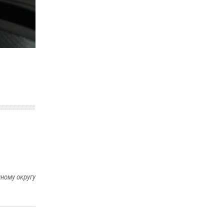
29 мая 2026, 13:42
Сотрудники Росгвардии приняли участие в
открытии ФОК в поселке Искателей и
сыграли вничью с легендами «Спартака»
29 мая 2026, 07:59
1
ному округу