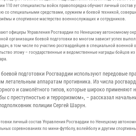
ии 110 лет специалисты войск правопорядка обучают личный состав 
ю со специальными средствами, оружием и боевой техникой, соверш
риёмы и спортивное мастерство военнослужащих и сотрудников.
чают офицеры Управления Росгвардии по Ненецкому автономному окру
нной организации боевой подготовки во многом зависит успех выпо
адач, в том числе по участию росгвардейцев в специальной военной 
льство этому – государственные и ведомственные награды бойцов из
ара.
 боевой подготовки Росгвардии используют передовые пр
м летательным аппаратам противника. Из числа росгвар
орного и самолётного типов, которые широко применяют н
бы с преступностью и терроризмом», – рассказал начальн
подполковник полиции Сергей Шарун.
отовки личный состав Управления Росгвардии по Ненецкому автономн
льных соревнованиях по мини-футболу, волейболу и другим спортивн