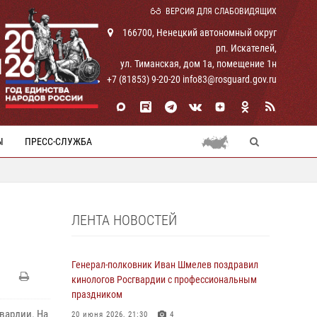
ВЕРСИЯ ДЛЯ СЛАБОВИДЯЩИХ
166700, Ненецкий автономный округ
рп. Искателей,
И
ул. Тиманская, дом 1а, помещение 1н
+7 (81853) 9-20-20 info83@rosguard.gov.ru
Ы
ПРЕСС-СЛУЖБА
ЛЕНТА НОВОСТЕЙ
Генерал-полковник Иван Шмелев поздравил
кинологов Росгвардии с профессиональным
праздником
вардии. На
20 июня 2026, 21:30
4