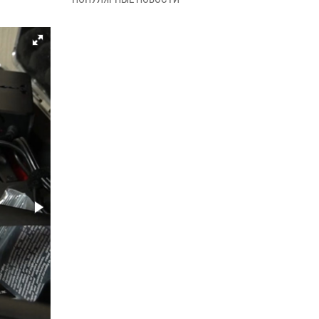
09 июня 2026, 06:40
В Нарьян-Маре для сотрудников Росгвардии
провели лекцию ко Дню семьи, любви и
верности
08 июня 2026, 09:39
4
В Нарьян-Маре сотрудники Росгвардии 26
раз выезжали на помощь жителям за неделю
03 июня 2026, 09:05
В Нарьян-Маре сотрудники Росгвардии,
полиции и народные дружинники
объединили усилия ради детского смеха и
улыбок
01 июня 2026, 11:49
3
Росгвардия призывает владельцев оружия в
НАО проверить данные через сервис ГИС
ФПКО