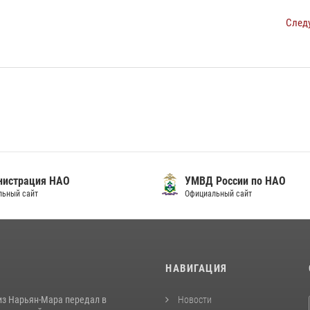
След
нистрация НАО
УМВД России по НАО
льный сайт
Официальный сайт
И
НАВИГАЦИЯ
из Нарьян-Мара передал в
Новости