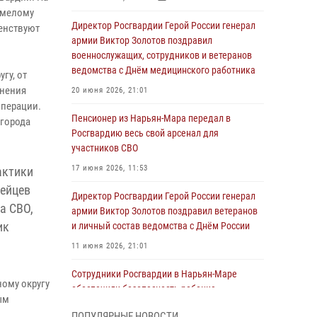
умелому
Директор Росгвардии Герой России генерал
енствуют
армии Виктор Золотов поздравил
военнослужащих, сотрудников и ветеранов
ведомства с Днём медицинского работника
гу, от
лнения
20 июня 2026, 21:01
операции.
Пенсионер из Нарьян-Мара передал в
 города
Росгвардию весь свой арсенал для
участников СВО
17 июня 2026, 11:53
актики
дейцев
Директор Росгвардии Герой России генерал
а СВО,
армии Виктор Золотов поздравил ветеранов
ик
и личный состав ведомства с Днём России
11 июня 2026, 21:01
Сотрудники Росгвардии в Нарьян-Маре
ому округу
обеспечили безопасность ребенка,
ым
покинувшего детский сад
ПОПУЛЯРНЫЕ НОВОСТИ