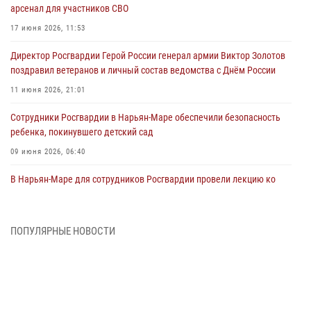
арсенал для участников СВО
17 июня 2026, 11:53
Директор Росгвардии Герой России генерал армии Виктор Золотов
поздравил ветеранов и личный состав ведомства с Днём России
11 июня 2026, 21:01
Сотрудники Росгвардии в Нарьян-Маре обеспечили безопасность
ребенка, покинувшего детский сад
09 июня 2026, 06:40
В Нарьян-Маре для сотрудников Росгвардии провели лекцию ко
Дню семьи, любви и верности
08 июня 2026, 09:39
4
ПОПУЛЯРНЫЕ НОВОСТИ
В Нарьян-Маре сотрудники Росгвардии 26 раз выезжали на помощь
жителям за неделю
03 июня 2026, 09:05
В Нарьян-Маре сотрудники Росгвардии, полиции и народные