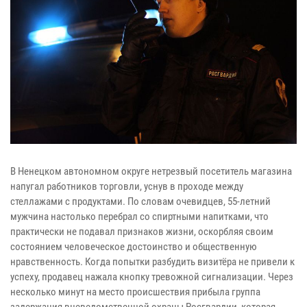
В Ненецком автономном округе нетрезвый посетитель магазина
напугал работников торговли, уснув в проходе между
стеллажами с продуктами. По словам очевидцев, 55-летний
мужчина настолько перебрал со спиртными напитками, что
практически не подавал признаков жизни, оскорбляя своим
состоянием человеческое достоинство и общественную
нравственность. Когда попытки разбудить визитёра не привели к
успеху, продавец нажала кнопку тревожной сигнализации. Через
несколько минут на место происшествия прибыла группа
задержания вневедомственной охраны Росгвардии, которая