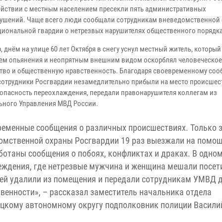
йствии с местным населением пресекли пять административных
ушений. Чаще всего люди сообщали сотрудникам вневедомственной
циональной гвардии о нетрезвых нарушителях общественного порядка
 днём на улице 60 лет Октября в снегу уснул местный житель, которы
ем опьянения и неопрятным внешним видом оскорблял человеческое
тво и общественную нравственность. Благодаря своевременному со
сотрудники Росгвардии незамедлительно прибыли на место происшест
 опасность переохлаждения, передали правонарушителя коллегам из
ьного Управления МВД России.
ременные сообщения о различных происшествиях. Только 
мственной охраны Росгвардии 19 раз выезжали на помо
отаны сообщения о побоях, конфликтах и драках. В одном
реждения, где нетрезвые мужчина и женщина мешали посет
лей удалили из помещения и передали сотрудникам УМВД 
венности», – рассказал заместитель начальника отдела
ецкому автономному округу подполковник полиции Васили