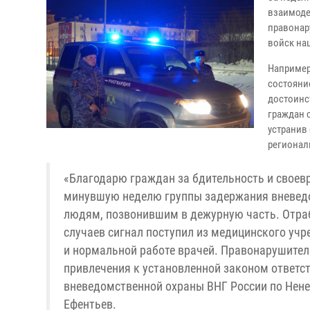
взаимоде
правонар
войск на
Например,
состояни
достоинс
граждан 
устранив
регионал
«Благодарю граждан за бдительность и своев
минувшую неделю группы задержания вневедо
людям, позвонившим в дежурную часть. Отраб
случаев сигнал поступил из медицинского уч
и нормальной работе врачей. Правонарушите
привлечения к установленной законом ответст
вневедомственной охраны ВНГ России по Нен
Ефентьев.