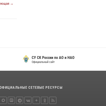
29 мая 2026, 13:42
ующая →
Сотрудники Росгвардии приняли участие в
открытии ФОК в поселке Искателей и
сыграли вничью с легендами «Спартака»
29 мая 2026, 07:59
1
СУ СК России по АО и НАО
Официальный сайт
ОФИЦИАЛЬНЫЕ СЕТЕВЫЕ РЕСУРСЫ