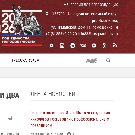
ВЕРСИЯ ДЛЯ СЛАБОВИДЯЩИХ
166700, Ненецкий автономный округ
рп. Искателей,
И
ул. Тиманская, дом 1а, помещение 1н
+7 (81853) 9-20-20 info83@rosguard.gov.ru
Ы
ПРЕСС-СЛУЖБА
ЛЕНТА НОВОСТЕЙ
И ДВА
Генерал-полковник Иван Шмелев поздравил
кинологов Росгвардии с профессиональным
праздником
гвардии во
20 июня 2026, 21:30
4