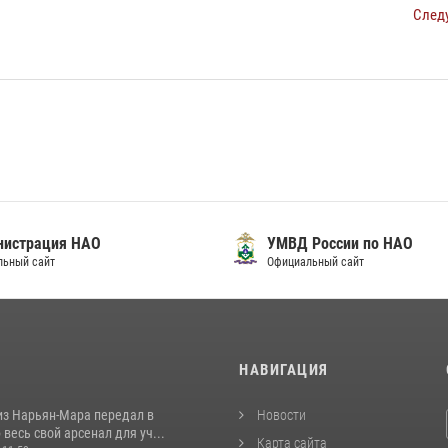
След
нистрация НАО
УМВД России по НАО
льный сайт
Официальный сайт
И
НАВИГАЦИЯ
из Нарьян-Мара передал в
Новости
весь свой арсенал для уч...
Карта сайта