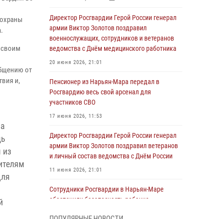
Директор Росгвардии Герой России генерал
 охраны
армии Виктор Золотов поздравил
.
военнослужащих, сотрудников и ветеранов
й своим
ведомства с Днём медицинского работника
20 июня 2026, 21:01
общению от
вия и,
Пенсионер из Нарьян-Мара передал в
Росгвардию весь свой арсенал для
участников СВО
17 июня 2026, 11:53
за
Директор Росгвардии Герой России генерал
щь
армии Виктор Золотов поздравил ветеранов
 из
и личный состав ведомства с Днём России
ителям
11 июня 2026, 21:01
для
Сотрудники Росгвардии в Нарьян-Маре
обеспечили безопасность ребенка,
й
покинувшего детский сад
ПОПУЛЯРНЫЕ НОВОСТИ