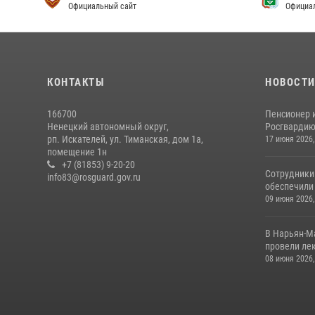
Официальный сайт
Официа
КОНТАКТЫ
НОВОСТ
166700
Пенсионер 
Ненецкий автономный округ,
Росгвардию 
рп. Искателей, ул. Тиманская, дом 1а,
17 июня 2026,
помещение 1н
+7 (81853) 9-20-20
Сотрудники
info83@rosguard.gov.ru
обеспечили 
09 июня 2026,
В Нарьян-М
провели лек
08 июня 2026,