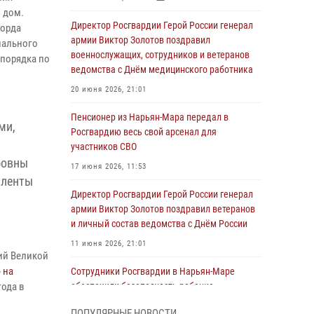
 дом.
Директор Росгвардии Герой России генерал
горда
армии Виктор Золотов поздравил
нального
военнослужащих, сотрудников и ветеранов
порядка по
ведомства с Днём медицинского работника
20 июня 2026, 21:01
й
Пенсионер из Нарьян-Мара передал в
ми,
Росгвардию весь свой арсенал для
участников СВО
фовны
17 июня 2026, 11:53
 ленты
Директор Росгвардии Герой России генерал
армии Виктор Золотов поздравил ветеранов
и личный состав ведомства с Днём России
11 июня 2026, 21:01
ий Великой
»
на
Сотрудники Росгвардии в Нарьян-Маре
года в
обеспечили безопасность ребенка,
покинувшего детский сад
ПОПУЛЯРНЫЕ НОВОСТИ