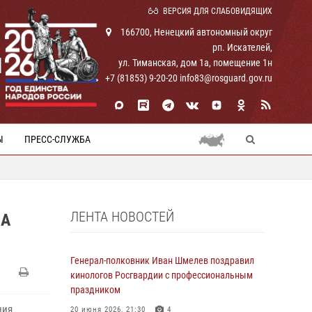
ВЕРСИЯ ДЛЯ СЛАБОВИДЯЩИХ
166700, Ненецкий автономный округ
рп. Искателей,
И
ул. Тиманская, дом 1а, помещение 1н
+7 (81853) 9-20-20 info83@rosguard.gov.ru
Ы
ПРЕСС-СЛУЖБА
ЛЕНТА НОВОСТЕЙ
МА
Генерал-полковник Иван Шмелев поздравил
кинологов Росгвардии с профессиональным
праздником
ния
20 июня 2026, 21:30
4