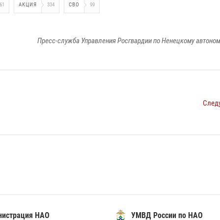
61
АКЦИЯ
334
СВО
99
Пресс-служба Управления Росгвардии по Ненецкому автоном
След
нистрация НАО
УМВД России по НАО