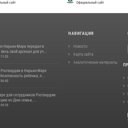
льный сайт
Официальный сайт
И
НАВИГАЦИЯ
из Нарьян-Мара передал в
Новости
весь свой арсенал для уч...
Карта сайта
 11:53
Аналитические материалы
П
 Росгвардии в Нарьян-Маре
безопасность ребенка, п...
 06:40
аре для сотрудников Росгвардии
цию ко Дню семьи, ...
 09:39