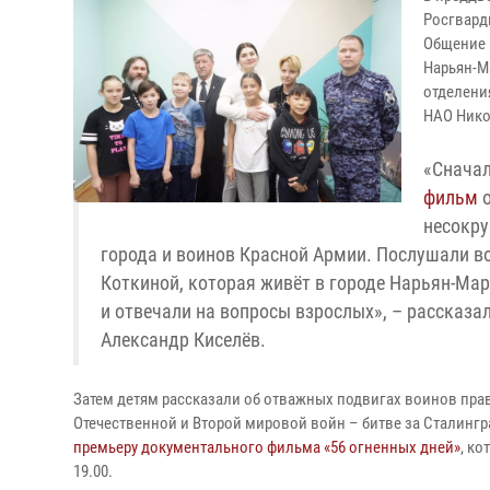
Росгвард
Общение 
Нарьян-М
отделени
НАО Нико
«Снача
фильм
о
несокру
города и воинов Красной Армии. Послушали 
Коткиной, которая живёт в городе Нарьян-Ма
и отвечали на вопросы взрослых», – рассказ
Александр Киселёв.
Затем детям рассказали об отважных подвигах воинов пр
Отечественной и Второй мировой войн – битве за Сталин
премьеру документального фильма «56 огненных дней»
, ко
19.00.