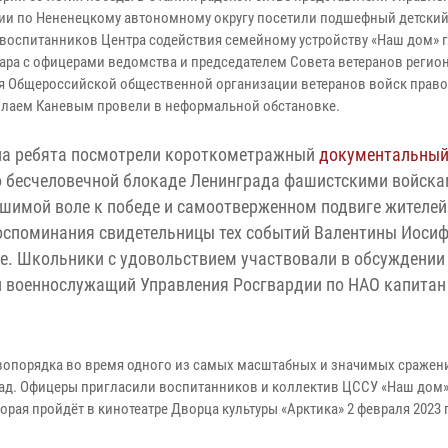
ии по Нененецкому автономному округу посетили подшефный детский
воспитанников Центра содействия семейному устройству «Наш дом» 
ара с офицерами ведомства и председателем Совета ветеранов регио
я Общероссийской общественной организации ветеранов войск право
лаем Каневым провели в неформальной обстановке.
ла ребята посмотрели короткометражный
документальны
 бесчеловечной блокаде Ленинграда фашистскими войска
шимой воле к победе и самоотверженном подвиге жителей
воспоминания свидетельницы тех событий Валентины Иоси
ре. Школьники с удовольствием участвовали в обсуждении
ал военнослужащий Управления Росгвардии по НАО капитан
авопорядка во время одного из самых масштабных и значимых сражен
град. Офицеры пригласили воспитанников и коллектив ЦССУ «Наш дом
торая пройдёт в кинотеатре Дворца культуры «Арктика» 2 февраля 2023 