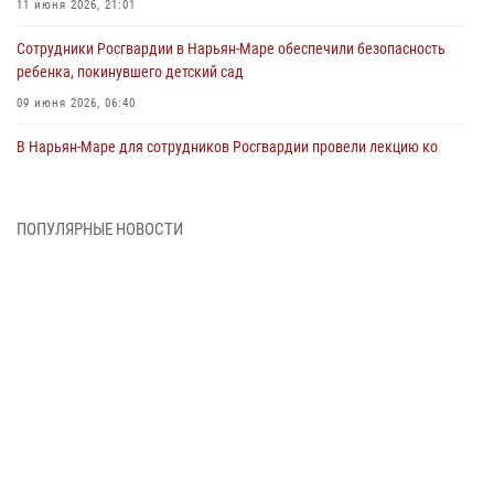
11 июня 2026, 21:01
Сотрудники Росгвардии в Нарьян-Маре обеспечили безопасность
ребенка, покинувшего детский сад
09 июня 2026, 06:40
В Нарьян-Маре для сотрудников Росгвардии провели лекцию ко
Дню семьи, любви и верности
08 июня 2026, 09:39
4
ПОПУЛЯРНЫЕ НОВОСТИ
В Нарьян-Маре сотрудники Росгвардии 26 раз выезжали на помощь
жителям за неделю
03 июня 2026, 09:05
В Нарьян-Маре сотрудники Росгвардии, полиции и народные
дружинники объединили усилия ради детского смеха и улыбок
01 июня 2026, 11:49
3
Росгвардия призывает владельцев оружия в НАО проверить
данные через сервис ГИС ФПКО