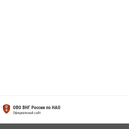
29 мая 2026, 13:42
Сотрудники Росгвардии приняли участие в открытии ФОК в поселке
Искателей и сыграли вничью с легендами «Спартака»
29 мая 2026, 07:59
1
ОВО ВНГ России по НАО
Официальный сайт