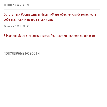
11 июня 2026, 21:01
Сотрудники Росгвардии в Нарьян-Маре обеспечили безопасность
ребенка, покинувшего детский сад
09 июня 2026, 06:40
В Нарьян-Маре для сотрудников Росгвардии провели лекцию ко
Дню семьи, любви и верности
08 июня 2026, 09:39
4
ПОПУЛЯРНЫЕ НОВОСТИ
В Нарьян-Маре сотрудники Росгвардии 26 раз выезжали на помощь
жителям за неделю
03 июня 2026, 09:05
В Нарьян-Маре сотрудники Росгвардии, полиции и народные
дружинники объединили усилия ради детского смеха и улыбок
01 июня 2026, 11:49
3
Росгвардия призывает владельцев оружия в НАО проверить
данные через сервис ГИС ФПКО