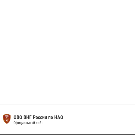
29 мая 2026, 13:42
Сотрудники Росгвардии приняли участие в открытии ФОК в поселке
Искателей и сыграли вничью с легендами «Спартака»
29 мая 2026, 07:59
1
ОВО ВНГ России по НАО
Официальный сайт